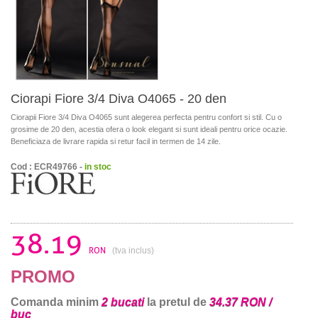
Ciorapi Fiore 3/4 Diva O4065 - 20 den
Ciorapii Fiore 3/4 Diva O4065 sunt alegerea perfecta pentru confort si stil. Cu o
grosime de 20 den, acestia ofera o look elegant si sunt ideali pentru orice ocazie.
Beneficiaza de livrare rapida si retur facil in termen de 14 zile.
Cod : ECR49766 -
in stoc
38.19
RON
(tva inclus)
PROMO
Comanda minim
2 bucati
la pretul de
34.37 RON /
buc