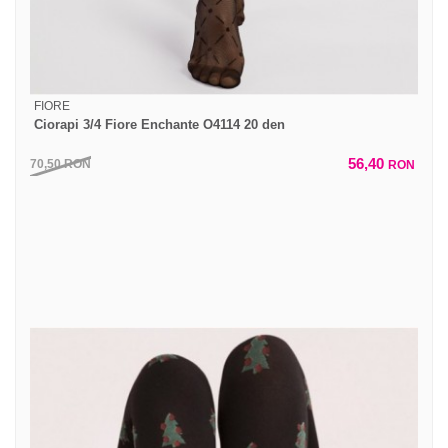
FIORE
Ciorapi 3/4 Fiore Enchante O4114 20 den
56,40
70,50
RON
RON