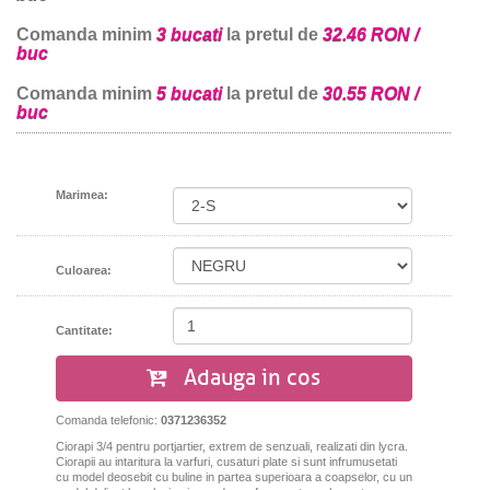
Comanda minim
3 bucati
la pretul de
32.46 RON /
buc
Comanda minim
5 bucati
la pretul de
30.55 RON /
buc
Marimea:
Culoarea:
Cantitate:
Adauga in cos
Comanda telefonic:
0371236352
Ciorapi 3/4 pentru portjartier, extrem de senzuali, realizati din lycra.
Ciorapii au intaritura la varfuri, cusaturi plate si sunt infrumusetati
cu model deosebit cu buline in partea superioara a coapselor, cu un