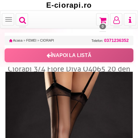
E-ciorapi.ro
Toggle
Toggle
Toggle
Toggl
Toggle
navigation
navigation
navigation
naviga
navigation
0
0371236352
Acasa
»
FEMEI
»
CIORAPI
Telefon:
ÎNAPOI LA LISTĂ
Ciorapi 3/4 Fiore Diva O4065 20 den