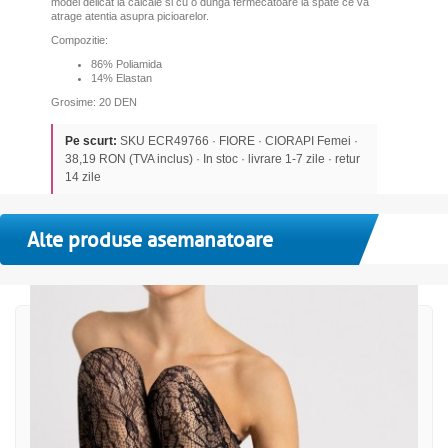
model delicat la calcaie si cu o dunga fermecatoare la spate ce va
atrage atentia asupra picioarelor.
Compozitie:
86% Poliamida
14% Elastan
Grosime: 20 DEN
Pe scurt:
SKU ECR49766 · FIORE · CIORAPI Femei ·
38,19 RON (TVA inclus) · In stoc · livrare 1-7 zile · retur
14 zile
Alte produse asemanatoare