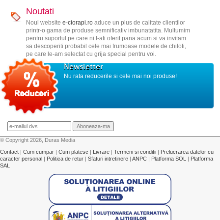
Noutati
Noul website
e-ciorapi.ro
aduce un plus de calitate clientilor
printr-o gama de produse semnificativ imbunatatita. Multumim
pentru suportul pe care ni l-ati oferit pana acum si va invitam
sa descoperiti probabil cele mai frumoase modele de chiloti,
pe care le-am selectat cu grija special pentru voi.
Newsletter
Nu rata reducerile si cele mai noi produse!
© Copyright 2026, Duras Media
Contact
|
Cum cumpar
|
Cum platesc
|
Livrare
|
Termeni si conditii
|
Prelucrarea datelor cu
caracter personal
|
Politica de retur
|
Sfaturi intretinere
|
ANPC
|
Platforma SOL
|
Platforma
SAL