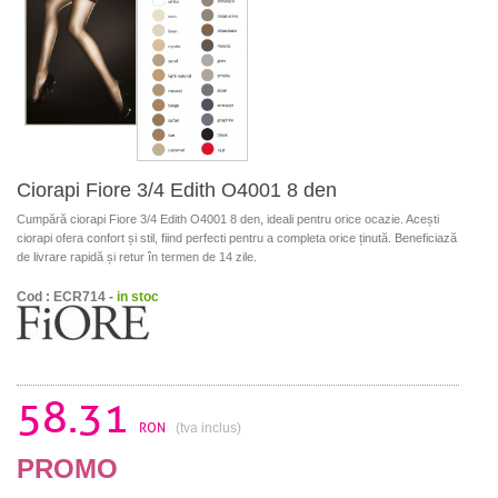
Ciorapi Fiore 3/4 Edith O4001 8 den
Cumpără ciorapi Fiore 3/4 Edith O4001 8 den, ideali pentru orice ocazie. Acești
ciorapi ofera confort și stil, fiind perfecti pentru a completa orice ținută. Beneficiază
de livrare rapidă și retur în termen de 14 zile.
Cod : ECR714 -
in stoc
58.31
RON
(tva inclus)
PROMO