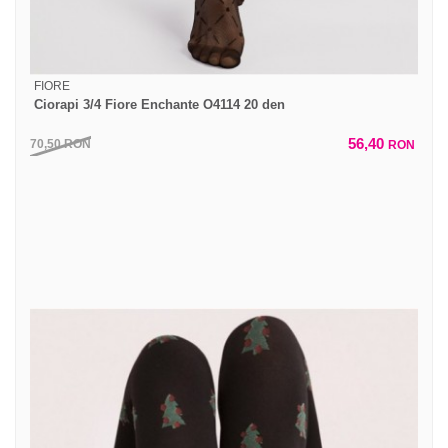
FIORE
Ciorapi 3/4 Fiore Enchante O4114 20 den
56,40
70,50
RON
RON