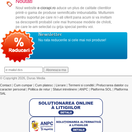
Noutati
Noul website
e-ciorapi.ro
aduce un plus de calitate clientilor
printr-o gama de produse semnificativ imbunatatita. Multumim
pentru suportul pe care ni l-ati oferit pana acum si va invitam
sa descoperiti probabil cele mai frumoase modele de chiloti,
pe care le-am selectat cu grija special pentru voi.
Newsletter
Nu rata reducerile si cele mai noi produse!
© Copyright 2026, Duras Media
Contact
|
Cum cumpar
|
Cum platesc
|
Livrare
|
Termeni si conditii
|
Prelucrarea datelor cu
caracter personal
|
Politica de retur
|
Sfaturi intretinere
|
ANPC
|
Platforma SOL
|
Platforma
SAL