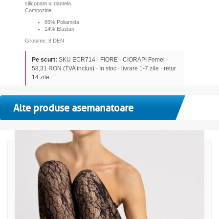
siliconata si dantela.
Compozitie:
86% Poliamida
14% Elastan
Grosime: 8 DEN
Pe scurt:
SKU ECR714 · FIORE · CIORAPI Femei ·
58,31 RON (TVA inclus) · In stoc · livrare 1-7 zile · retur
14 zile
Alte produse asemanatoare