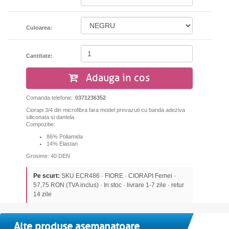
Culoarea:
Cantitate:
Adauga in cos
Comanda telefonic:
0371236352
Ciorapi 3/4 din microfibra fara model prevazuti cu banda adeziva
siliconata si dantela.
Compozitie:
86% Poliamida
14% Elastan
Grosime: 40 DEN
Pe scurt:
SKU ECR486 · FIORE · CIORAPI Femei ·
57,75 RON (TVA inclus) · In stoc · livrare 1-7 zile · retur
14 zile
Alte produse asemanatoare