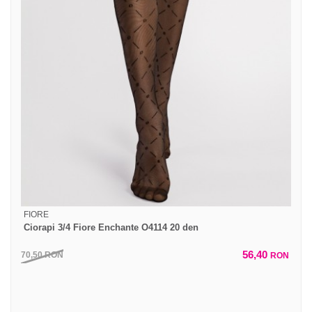
FIORE
Ciorapi 3/4 Fiore Enchante O4114 20 den
56,40
70,50
RON
RON