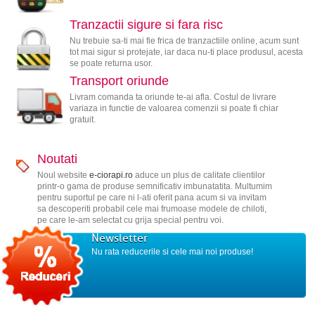
Tranzactii sigure si fara risc
Nu trebuie sa-ti mai fie frica de tranzactiile online, acum sunt
tot mai sigur si protejate, iar daca nu-ti place produsul, acesta
se poate returna usor.
Transport oriunde
Livram comanda ta oriunde te-ai afla. Costul de livrare
variaza in functie de valoarea comenzii si poate fi chiar
gratuit.
Noutati
Noul website
e-ciorapi.ro
aduce un plus de calitate clientilor
printr-o gama de produse semnificativ imbunatatita. Multumim
pentru suportul pe care ni l-ati oferit pana acum si va invitam
sa descoperiti probabil cele mai frumoase modele de chiloti,
pe care le-am selectat cu grija special pentru voi.
Newsletter
Nu rata reducerile si cele mai noi produse!