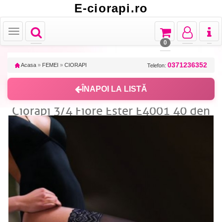
E-ciorapi.ro
Toggle
Toggle
Toggle
Toggl
Toggle
navigation
navigation
navigation
naviga
navigation
0
0371236352
Acasa
»
FEMEI
»
CIORAPI
Telefon:
ÎNAPOI LA LISTĂ
Ciorapi 3/4 Fiore Ester E4001 40 den