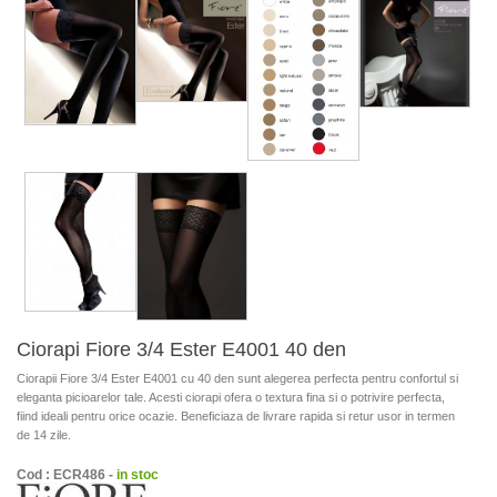
Ciorapi Fiore 3/4 Ester E4001 40 den
Ciorapii Fiore 3/4 Ester E4001 cu 40 den sunt alegerea perfecta pentru confortul si
eleganta picioarelor tale. Acesti ciorapi ofera o textura fina si o potrivire perfecta,
fiind ideali pentru orice ocazie. Beneficiaza de livrare rapida si retur usor in termen
de 14 zile.
Cod : ECR486 -
in stoc