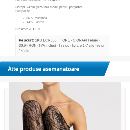
Ciorapi 3/4 din lycra fara model pentru portjartier.
Compozitie:
86% Poliamida
14% Elastan
Grosime: 20 DEN
Pe scurt:
SKU ECR536 · FIORE · CIORAPI Femei ·
30,94 RON (TVA inclus) · In stoc · livrare 1-7 zile · retur
14 zile
Alte produse asemanatoare