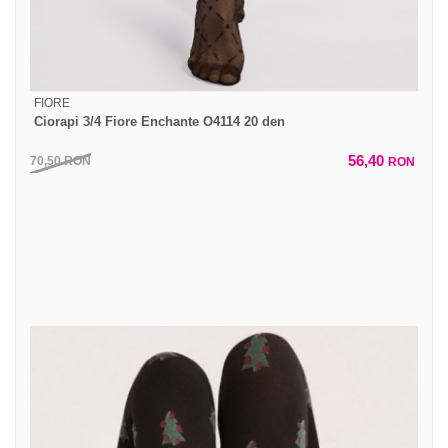
FIORE
Ciorapi 3/4 Fiore Enchante O4114 20 den
56,40
70,50
RON
RON