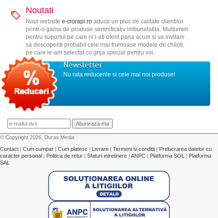
Noutati
Noul website
e-ciorapi.ro
aduce un plus de calitate clientilor
printr-o gama de produse semnificativ imbunatatita. Multumim
pentru suportul pe care ni l-ati oferit pana acum si va invitam
sa descoperiti probabil cele mai frumoase modele de chiloti,
pe care le-am selectat cu grija special pentru voi.
Newsletter
Nu rata reducerile si cele mai noi produse!
© Copyright 2026, Duras Media
Contact
|
Cum cumpar
|
Cum platesc
|
Livrare
|
Termeni si conditii
|
Prelucrarea datelor cu
caracter personal
|
Politica de retur
|
Sfaturi intretinere
|
ANPC
|
Platforma SOL
|
Platforma
SAL