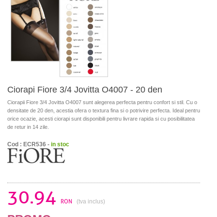
Ciorapi Fiore 3/4 Jovitta O4007 - 20 den
Ciorapii Fiore 3/4 Jovitta O4007 sunt alegerea perfecta pentru confort si stil. Cu o
densitate de 20 den, acestia ofera o textura fina si o potrivire perfecta. Ideal pentru
orice ocazie, acesti ciorapi sunt disponibili pentru livrare rapida si cu posibilitatea
de retur in 14 zile.
Cod : ECR536 -
in stoc
30.94
RON
(tva inclus)