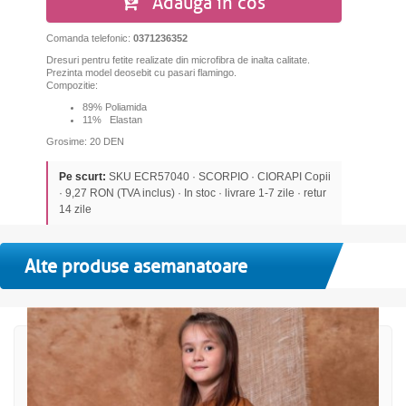
Adauga in cos
Comanda telefonic:
0371236352
Dresuri pentru fetite realizate din microfibra de inalta calitate.
Prezinta model deosebit cu pasari flamingo.
Compozitie:
89% Poliamida
11% Elastan
Grosime: 20 DEN
Pe scurt:
SKU ECR57040 · SCORPIO · CIORAPI Copii
· 9,27 RON (TVA inclus) · In stoc · livrare 1-7 zile · retur
14 zile
Alte produse asemanatoare