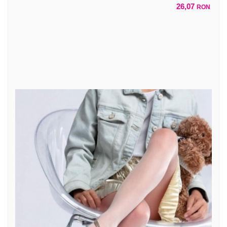
26,07
RON