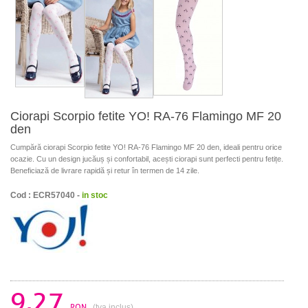
Ciorapi Scorpio fetite YO! RA-76 Flamingo MF 20
den
Cumpără ciorapi Scorpio fetite YO! RA-76 Flamingo MF 20 den, ideali pentru orice
ocazie. Cu un design jucăuș și confortabil, acești ciorapi sunt perfecti pentru fetițe.
Beneficiază de livrare rapidă și retur în termen de 14 zile.
Cod : ECR57040 -
in stoc
9.27
RON
(tva inclus)