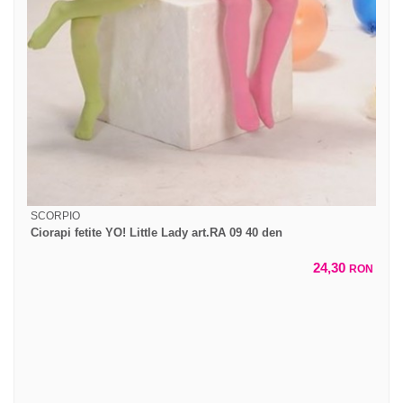
SCORPIO
Ciorapi fetite YO! Little Lady art.RA 09 40 den
24,30
RON