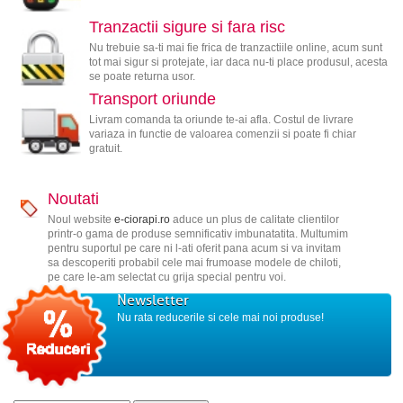
Tranzactii sigure si fara risc
Nu trebuie sa-ti mai fie frica de tranzactiile online, acum sunt
tot mai sigur si protejate, iar daca nu-ti place produsul, acesta
se poate returna usor.
Transport oriunde
Livram comanda ta oriunde te-ai afla. Costul de livrare
variaza in functie de valoarea comenzii si poate fi chiar
gratuit.
Noutati
Noul website
e-ciorapi.ro
aduce un plus de calitate clientilor
printr-o gama de produse semnificativ imbunatatita. Multumim
pentru suportul pe care ni l-ati oferit pana acum si va invitam
sa descoperiti probabil cele mai frumoase modele de chiloti,
pe care le-am selectat cu grija special pentru voi.
Newsletter
Nu rata reducerile si cele mai noi produse!