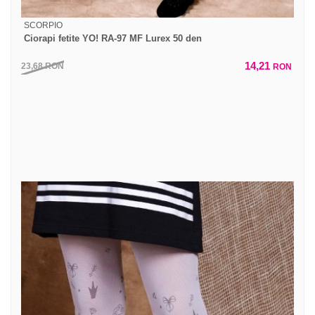
SCORPIO
Ciorapi fetite YO! RA-97 MF Lurex 50 den
14,21
23,68
RON
RON