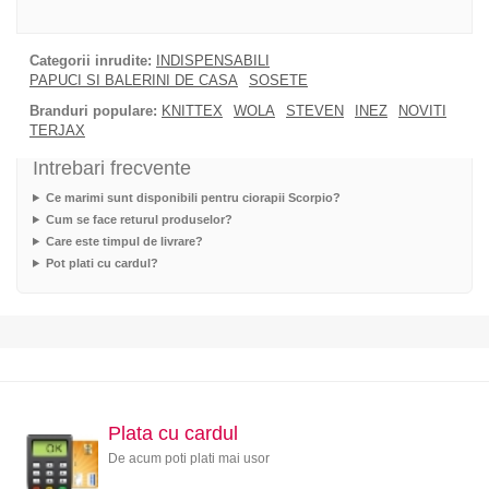
Categorii inrudite:
INDISPENSABILI
PAPUCI SI BALERINI DE CASA
SOSETE
Branduri populare:
KNITTEX
WOLA
STEVEN
INEZ
NOVITI
TERJAX
Intrebari frecvente
Ce marimi sunt disponibili pentru ciorapii Scorpio?
Cum se face returul produselor?
Care este timpul de livrare?
Pot plati cu cardul?
Plata cu cardul
De acum poti plati mai usor