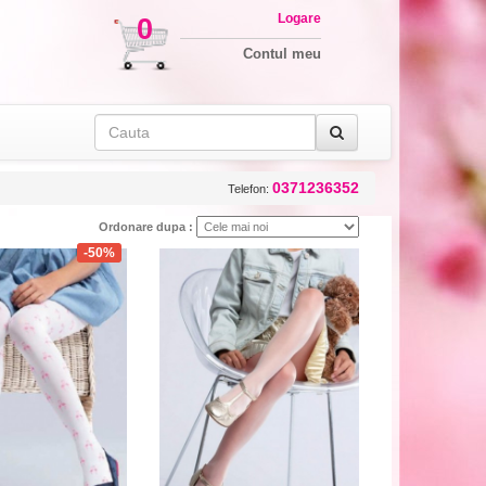
Logare
0
Contul meu
0371236352
Telefon:
Ordonare dupa :
-50%