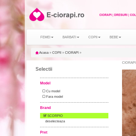
FEMEI
BARBATI
COPII
BEBE
Acasa
»
COPII
»
CIORAPI
»
CIORAPI
Selectii
Model
Cu model
Fara model
Brand
SCORPIO
deselecteaza
Pret