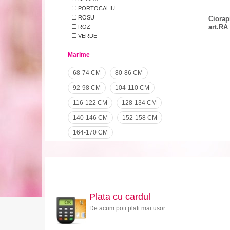
PORTOCALIU
ROSU
Ciorapi
art.RA
ROZ
VERDE
Marime
68-74 CM
80-86 CM
92-98 CM
104-110 CM
116-122 CM
128-134 CM
140-146 CM
152-158 CM
164-170 CM
Plata cu cardul
De acum poti plati mai usor