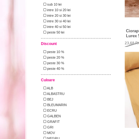
sub 10 lei
intre 10 si 20 lei
intre 20 si 30 lei
intre 30 si 40 lei
intre 40 si 50 lei
Ciorap
peste 50 lei
Lurex 
23,68
R
Discount
peste 10 %
peste 20 %
peste 30 %
peste 40 %
Culoare
ALB
ALBASTRU
BEJ
BLEUMARIN
ECRU
GALBEN
GRAFIT
GRI
MOV
NEGRU