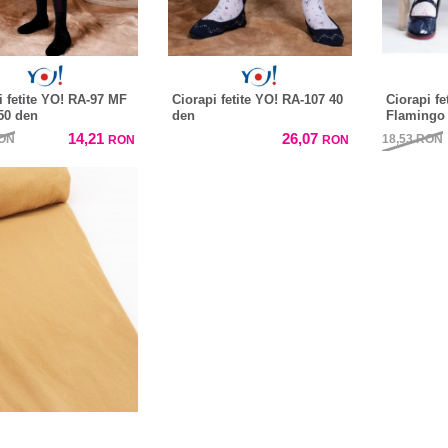
i fetite YO! RA-97 MF
Ciorapi fetite YO! RA-107 40
Ciorapi fe
50 den
den
Flamingo
14,21
26,07
ON
18,53
RON
RON
RON