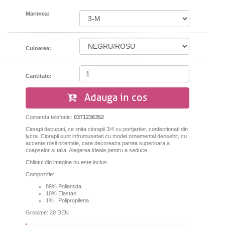
Marimea:
Culoarea:
Cantitate:
Adauga in cos
Comanda telefonic:
0371236352
Ciorapi decupati, ce imita ciorapii 3/4 cu portjartier, confectionati din
lycra. Ciorapii sunt infrumusetati cu model ornamental deosebit, cu
accente rosii orientale, care decoreaza partea superioara a
coapselor si talia. Alegerea ideala pentru a seduce...
Chilotul din imagine nu este inclus.
Compozitie:
89% Poliamida
10% Elastan
1% Polipropilena
Grosime: 20 DEN