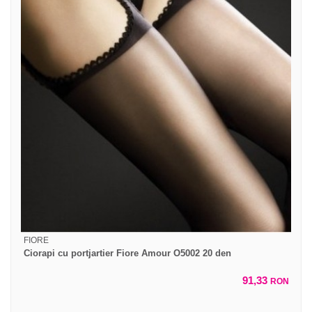
FIORE
Ciorapi cu portjartier Fiore Amour O5002 20 den
91,33
RON