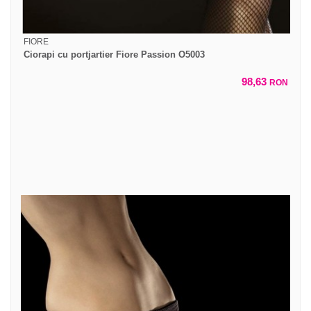
FIORE
Ciorapi cu portjartier Fiore Passion O5003
98,63
RON