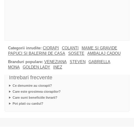
Categorii inrudite:
CIORAPI
COLANTI
MAME SI GRAVIDE
PAPUCI SI BALERINI DE CASA
SOSETE
AMBALAJ CADOU
Branduri populare:
VENEZIANA
STEVEN
GABRIELLA
MONA
GOLDEN LADY
INEZ
Intrebari frecvente
Ce denumire au ciorapii?
Care este grosimea ciorapilor?
Care sunt beneficiile livrarii?
Pot plati cu cardul?