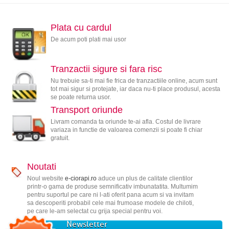
Plata cu cardul
De acum poti plati mai usor
Tranzactii sigure si fara risc
Nu trebuie sa-ti mai fie frica de tranzactiile online, acum sunt
tot mai sigur si protejate, iar daca nu-ti place produsul, acesta
se poate returna usor.
Transport oriunde
Livram comanda ta oriunde te-ai afla. Costul de livrare
variaza in functie de valoarea comenzii si poate fi chiar
gratuit.
Noutati
Noul website
e-ciorapi.ro
aduce un plus de calitate clientilor
printr-o gama de produse semnificativ imbunatatita. Multumim
pentru suportul pe care ni l-ati oferit pana acum si va invitam
sa descoperiti probabil cele mai frumoase modele de chiloti,
pe care le-am selectat cu grija special pentru voi.
Newsletter