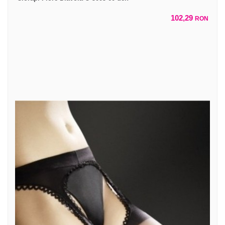
102,29
RON