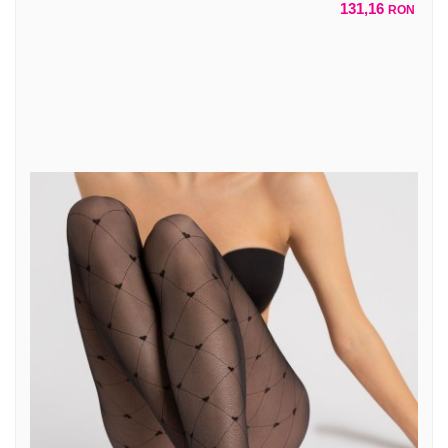
131,16
RON