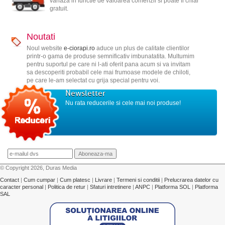
variaza in functie de valoarea comenzii si poate fi chiar
gratuit.
Noutati
Noul website
e-ciorapi.ro
aduce un plus de calitate clientilor
printr-o gama de produse semnificativ imbunatatita. Multumim
pentru suportul pe care ni l-ati oferit pana acum si va invitam
sa descoperiti probabil cele mai frumoase modele de chiloti,
pe care le-am selectat cu grija special pentru voi.
Newsletter
Nu rata reducerile si cele mai noi produse!
© Copyright 2026, Duras Media
Contact
|
Cum cumpar
|
Cum platesc
|
Livrare
|
Termeni si conditii
|
Prelucrarea datelor cu
caracter personal
|
Politica de retur
|
Sfaturi intretinere
|
ANPC
|
Platforma SOL
|
Platforma
SAL