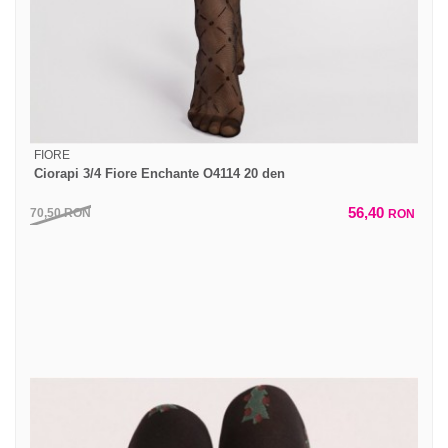
FIORE
Ciorapi 3/4 Fiore Enchante O4114 20 den
56,40
70,50
RON
RON