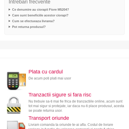
Intrebari frecvente
Ce denumire au ciorapii Fiore M5204?
Care sunt beneficiile acestor ciorapi?
Cum se efectueaza livrarea?
Pot returna produsul?
Plata cu cardul
De acum poti plati mai usor
Tranzactii sigure si fara risc
Nu trebuie sa-ti mai fie frica de tranzactiile online, acum sunt
tot mai sigur si protejate, iar daca nu-ti place produsul, acesta
se poate returna usor.
Transport oriunde
Livram comanda ta oriunde te-ai afla. Costul de livrare