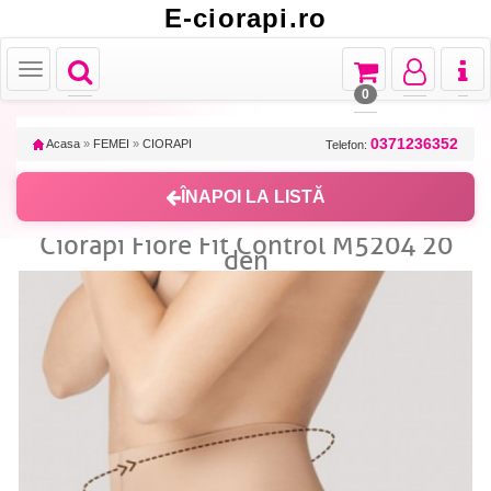
E-ciorapi.ro
Toggle
Toggle
Toggle
Toggl
Toggle
navigation
navigation
navigation
naviga
navigation
0
0371236352
Acasa
»
FEMEI
»
CIORAPI
Telefon:
ÎNAPOI LA LISTĂ
Ciorapi Fiore Fit Control M5204 20
den