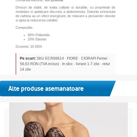
Dresuri de slabit, de inalta calitate si durabile, cu proprietati de
modelare si aplatizare discreta a abdomenului. Datorita extractului
de cafeina au un efect energizant, de relaxare a picioarelor obosite
si ajuta la reducerea celulitei.
Compozitie:
80% Poliamida
20% Elastan
Grosime: 20 DEN
Pe scurt:
SKU ECR68614 · FIORE · CIORAPI Femei ·
56,63 RON (TVA inclus) · In stoc · livrare 1-7 zile · retur
14 zile
Alte produse asemanatoare