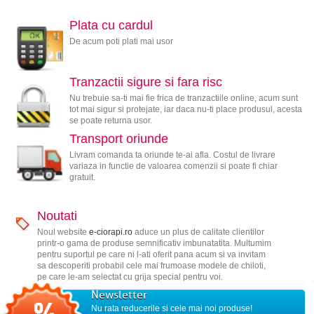
Plata cu cardul
De acum poti plati mai usor
Tranzactii sigure si fara risc
Nu trebuie sa-ti mai fie frica de tranzactiile online, acum sunt
tot mai sigur si protejate, iar daca nu-ti place produsul, acesta
se poate returna usor.
Transport oriunde
Livram comanda ta oriunde te-ai afla. Costul de livrare
variaza in functie de valoarea comenzii si poate fi chiar
gratuit.
Noutati
Noul website
e-ciorapi.ro
aduce un plus de calitate clientilor
printr-o gama de produse semnificativ imbunatatita. Multumim
pentru suportul pe care ni l-ati oferit pana acum si va invitam
sa descoperiti probabil cele mai frumoase modele de chiloti,
pe care le-am selectat cu grija special pentru voi.
Newsletter
Nu rata reducerile si cele mai noi produse!