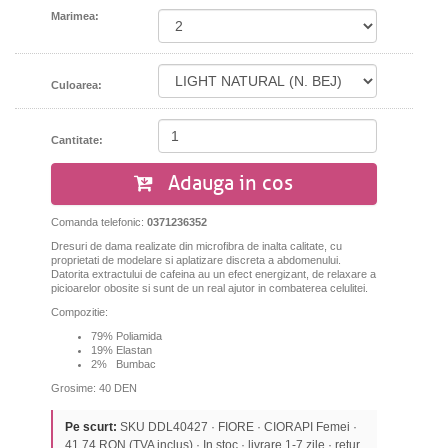
Marimea:
Culoarea:
Cantitate:
Adauga in cos
Comanda telefonic:
0371236352
Dresuri de dama realizate din microfibra de inalta calitate, cu
proprietati de modelare si aplatizare discreta a abdomenului.
Datorita extractului de cafeina au un efect energizant, de relaxare a
picioarelor obosite si
sunt de un real ajutor in combaterea celulitei.
Compozitie:
79% Poliamida
19% Elastan
2% Bumbac
Grosime: 40 DEN
Pe scurt:
SKU DDL40427 · FIORE · CIORAPI Femei ·
41,74 RON (TVA inclus) · In stoc · livrare 1-7 zile · retur