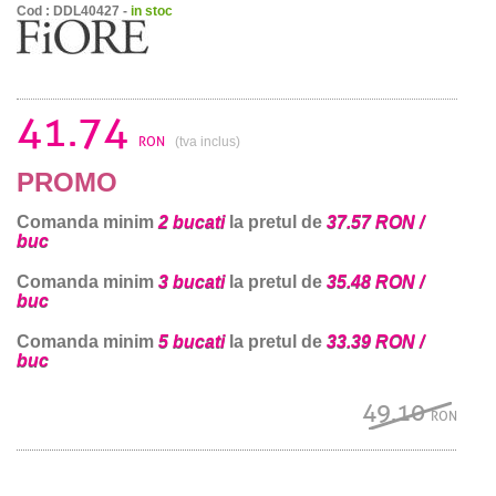
Cod : DDL40427 -
in stoc
41.74
RON
(tva inclus)
PROMO
Comanda minim
2 bucati
la pretul de
37.57 RON /
buc
Comanda minim
3 bucati
la pretul de
35.48 RON /
buc
Comanda minim
5 bucati
la pretul de
33.39 RON /
buc
49.10
RON