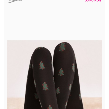
56,40
70,50
RON
RON