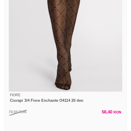
FIORE
Ciorapi 3/4 Fiore Enchante O4114 20 den
56,40
70,50
RON
RON