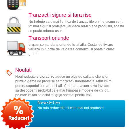
Tranzactii sigure si fara risc
Nu trebuie sa-ti mai fie frica de tranzactiile online, acum sunt
tot mai sigur si protejate, iar daca nu-ti place produsul, acesta
se poate returna usor.
Transport oriunde
Livram comanda ta oriunde te-ai afla. Costul de livrare
variaza in functie de valoarea comenzii si poate fi chiar
gratuit.
Noutati
Noul website
e-ciorapi.ro
aduce un plus de calitate clientilor
printr-o gama de produse semnificativ imbunatatita. Multumim
pentru suportul pe care ni l-ati oferit pana acum si va invitam
sa descoperiti probabil cele mai frumoase modele de chiloti,
pe care le-am selectat cu grija special pentru voi.
Newsletter
Nu rata reducerile si cele mai noi produse!