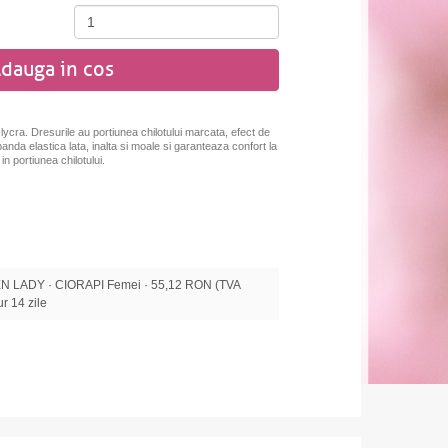
dauga in cos
ycra. Dresurile au portiunea chilotului marcata, efect de
 banda elastica lata, inalta si moale si garanteaza confort la
in portiunea chilotului.
 LADY · CIORAPI Femei · 55,12 RON (TVA
tur 14 zile