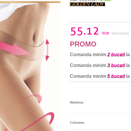
55.12
RON
(tva inclus)
PROMO
Comanda minim
2 bucati
la
Comanda minim
3 bucati
la
Comanda minim
5 bucati
la
Marimea:
Culoarea: