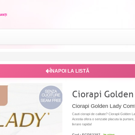
ÎNAPOI LA LISTĂ
Ciorapi Golden
Ciorapi Golden Lady Comf
Cauti ciorapi de calitate? Ciorapii Golden L
Acestia ofera o senzatie placuta la purtare
livrare rapida!
Cod : ECR53387 -
in stoc