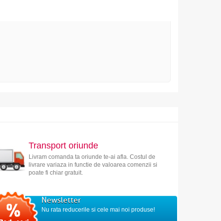
Transport oriunde
Livram comanda ta oriunde te-ai afla. Costul de
livrare variaza in functie de valoarea comenzii si
poate fi chiar gratuit.
Newsletter
Nu rata reducerile si cele mai noi produse!