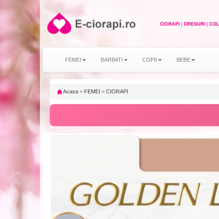
FEMEI
BARBATI
COPII
BEBE
Acasa
»
FEMEI
»
CIORAPI