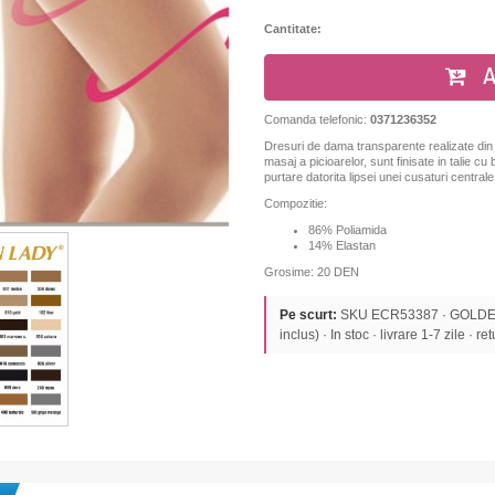
Cantitate:
A
Comanda telefonic:
0371236352
Dresuri de dama transparente realizate din l
masaj a picioarelor, sunt finisate in talie cu
purtare datorita lipsei unei cusaturi centrale 
Compozitie:
86% Poliamida
14% Elastan
Grosime: 20 DEN
Pe scurt:
SKU ECR53387 · GOLDEN
inclus) · In stoc · livrare 1-7 zile · re