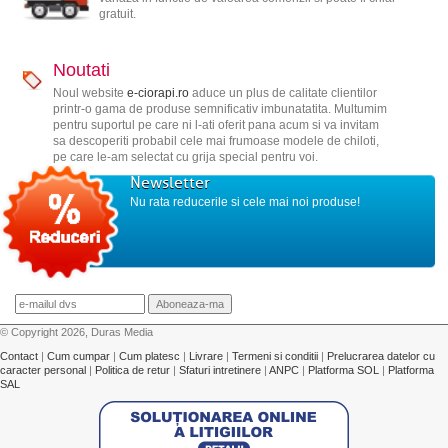
gratuit.
Noutati
Noul website
e-ciorapi.ro
aduce un plus de calitate clientilor
printr-o gama de produse semnificativ imbunatatita. Multumim
pentru suportul pe care ni l-ati oferit pana acum si va invitam
sa descoperiti probabil cele mai frumoase modele de chiloti,
pe care le-am selectat cu grija special pentru voi.
Newsletter
Nu rata reducerile si cele mai noi produse!
© Copyright 2026, Duras Media
Contact
|
Cum cumpar
|
Cum platesc
|
Livrare
|
Termeni si conditii
|
Prelucrarea datelor cu
caracter personal
|
Politica de retur
|
Sfaturi intretinere
|
ANPC
|
Platforma SOL
|
Platforma
SAL