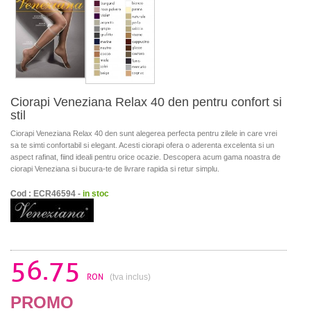
Ciorapi Veneziana Relax 40 den pentru confort si
stil
Ciorapi Veneziana Relax 40 den sunt alegerea perfecta pentru zilele in care vrei
sa te simti confortabil si elegant. Acesti ciorapi ofera o aderenta excelenta si un
aspect rafinat, fiind ideali pentru orice ocazie. Descopera acum gama noastra de
ciorapi Veneziana si bucura-te de livrare rapida si retur simplu.
Cod : ECR46594 -
in stoc
56.75
RON
(tva inclus)
PROMO