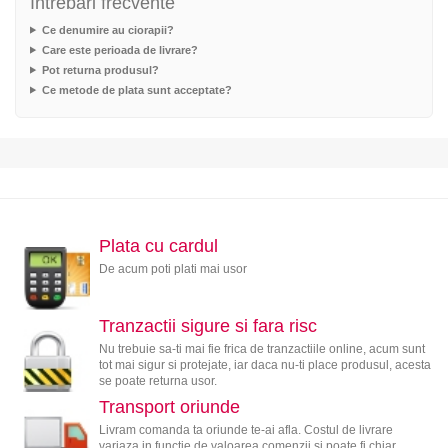
Intrebari frecvente
Ce denumire au ciorapii?
Care este perioada de livrare?
Pot returna produsul?
Ce metode de plata sunt acceptate?
Plata cu cardul
De acum poti plati mai usor
Tranzactii sigure si fara risc
Nu trebuie sa-ti mai fie frica de tranzactiile online, acum sunt
tot mai sigur si protejate, iar daca nu-ti place produsul, acesta
se poate returna usor.
Transport oriunde
Livram comanda ta oriunde te-ai afla. Costul de livrare
variaza in functie de valoarea comenzii si poate fi chiar