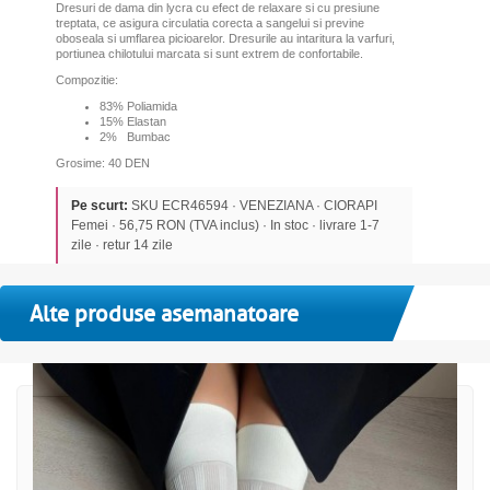
Dresuri de dama din lycra cu efect de relaxare si cu presiune
treptata, ce asigura circulatia corecta a sangelui si previne
oboseala si umflarea picioarelor. Dresurile au intaritura la varfuri,
portiunea chilotului marcata si sunt extrem de confortabile.
Compozitie:
83% Poliamida
15% Elastan
2% Bumbac
Grosime: 40 DEN
Pe scurt:
SKU ECR46594 · VENEZIANA · CIORAPI
Femei · 56,75 RON (TVA inclus) · In stoc · livrare 1-7
zile · retur 14 zile
Alte produse asemanatoare