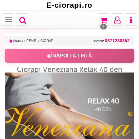
E-ciorapi.ro
Toggle
Toggle
Toggle
Toggl
Toggle
navigation
navigation
navigation
naviga
navigation
0
0371236352
Acasa
»
FEMEI
»
CIORAPI
Telefon:
ÎNAPOI LA LISTĂ
Ciorapi Veneziana Relax 40 den