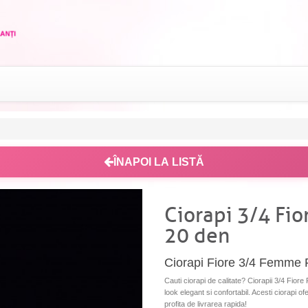
ÎNAPOI LA LISTĂ
Ciorapi 3/4 Fi
20 den
Ciorapi Fiore 3/4 Femme 
Cauti ciorapi de calitate? Ciorapii 3/4 Fi
look elegant si confortabil. Acesti ciorapi o
profita de livrarea rapida!