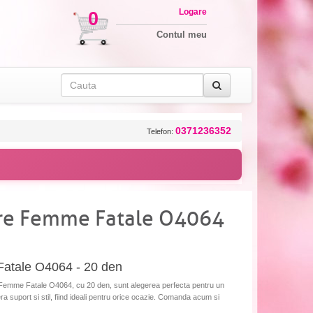
Logare
0
Contul meu
0371236352
Telefon:
ore Femme Fatale O4064
Fatale O4064 - 20 den
ore Femme Fatale O4064, cu 20 den, sunt alegerea perfecta pentru un
fera suport si stil, fiind ideali pentru orice ocazie. Comanda acum si