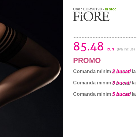
Cod : ECR50198 -
in stoc
85.48
RON
(tva inclus)
PROMO
Comanda minim
2 bucati
la
Comanda minim
3 bucati
la
Comanda minim
5 bucati
la