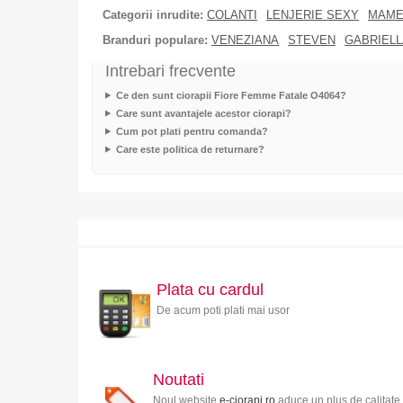
Categorii inrudite:
COLANTI
LENJERIE SEXY
MAME
Branduri populare:
VENEZIANA
STEVEN
GABRIELL
Intrebari frecvente
Ce den sunt ciorapii Fiore Femme Fatale O4064?
Care sunt avantajele acestor ciorapi?
Cum pot plati pentru comanda?
Care este politica de returnare?
Plata cu cardul
De acum poti plati mai usor
Noutati
Noul website
e-ciorapi.ro
aduce un plus de calitate 