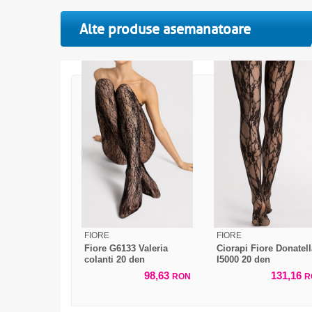
Alte produse asemanatoare
FIORE
FIORE
Fiore G6133 Valeria
Ciorapi Fiore Donatell
colanti 20 den
I5000 20 den
98,63
131,16
RON
R