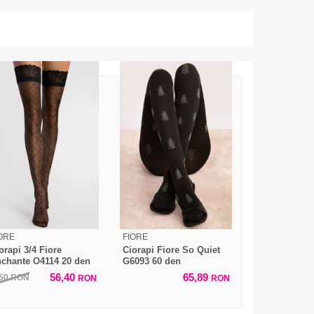
ORE
FIORE
orapi 3/4 Fiore
Ciorapi Fiore So Quiet
chante O4114 20 den
G6093 60 den
56,40
65,89
,50
RON
RON
RON