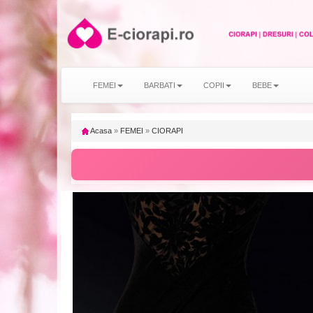
FEMEI
BARBATI
COPII
BEBE
Acasa
»
FEMEI
»
CIORAPI