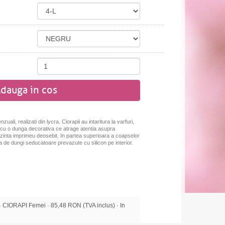
dauga in cos
li, realizati din lycra. Ciorapii au intaritura la varfuri,
te cu o dunga decorativa ce atrage atentia asupra
prezinta imprimeu deosebit. In partea superioara a coapselor
ta de dungi seducatoare prevazute cu silicon pe interior.
IORAPI Femei · 85,48 RON (TVA inclus) · In