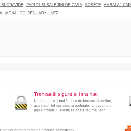
 SI GRAVIDE
PAPUCI SI BALERINI DE CASA
SOSETE
AMBALAJ CA
A
MONA
GOLDEN LADY
INEZ
Tranzactii sigure si fara risc
Nu trebuie sa-ti mai fie frica de tranzactiile online,
acum sunt tot mai sigur si protejate, iar daca nu-ti
place produsul, acesta se poate returna usor.
clientilor printr-o gama de produse semnificativ