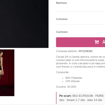
Marimea:
Culoarea:
Cantitate:
A
Comanda telefonic:
0371236352
Ciorapi 3/4 cu banda adeziva, extrem de senzua
cusaturi plate si sunt infrumusetati la spa
picioarelor. In zona calcaiului si pe talpa 
sunt finisati cu o banda lata pusa in eviden
Compozitie:
86% Poliamida
14% Elastan
Grosime: 40 DEN
Pe scurt:
SKU ECR50198 · FIORE · C
stoc · livrare 1-7 zile · retur 14 zile