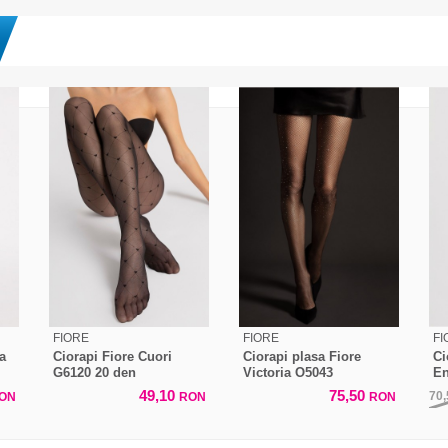
FIORE
FIORE
FI
a
Ciorapi Fiore Cuori
Ciorapi plasa Fiore
Ci
G6120 20 den
Victoria O5043
En
49,10
75,50
70
ON
RON
RON