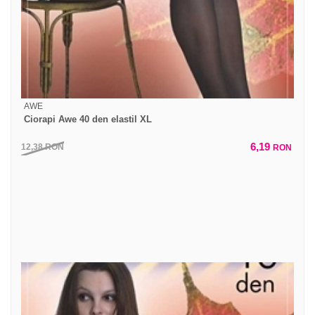
AWE
Ciorapi Awe 40 den elastil XL
6,19
12,38
RON
RON