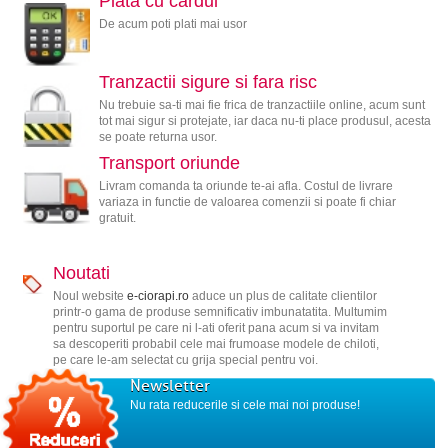
Plata cu cardul
De acum poti plati mai usor
Tranzactii sigure si fara risc
Nu trebuie sa-ti mai fie frica de tranzactiile online, acum sunt
tot mai sigur si protejate, iar daca nu-ti place produsul, acesta
se poate returna usor.
Transport oriunde
Livram comanda ta oriunde te-ai afla. Costul de livrare
variaza in functie de valoarea comenzii si poate fi chiar
gratuit.
Noutati
Noul website
e-ciorapi.ro
aduce un plus de calitate clientilor
printr-o gama de produse semnificativ imbunatatita. Multumim
pentru suportul pe care ni l-ati oferit pana acum si va invitam
sa descoperiti probabil cele mai frumoase modele de chiloti,
pe care le-am selectat cu grija special pentru voi.
Newsletter
Nu rata reducerile si cele mai noi produse!