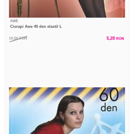
AWE
Ciorapi Awe 40 den elastil L
5,28
10,56
RON
RON