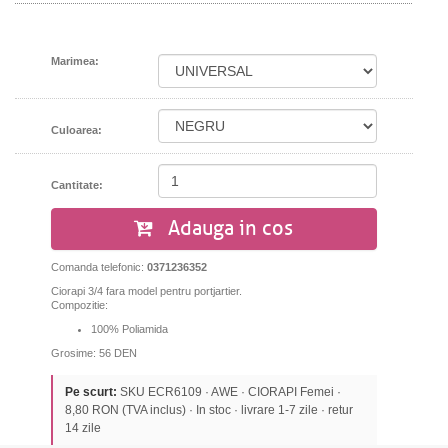
Marimea:
Culoarea:
Cantitate:
Adauga in cos
Comanda telefonic:
0371236352
Ciorapi 3/4 fara model pentru portjartier.
Compozitie:
100% Poliamida
Grosime: 56 DEN
Pe scurt:
SKU ECR6109 · AWE · CIORAPI Femei ·
8,80 RON (TVA inclus) · In stoc · livrare 1-7 zile · retur
14 zile