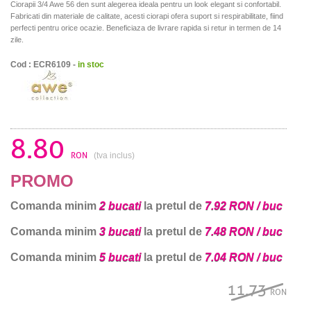
Ciorapii 3/4 Awe 56 den sunt alegerea ideala pentru un look elegant si confortabil.
Fabricati din materiale de calitate, acesti ciorapi ofera suport si respirabilitate, fiind
perfecti pentru orice ocazie. Beneficiaza de livrare rapida si retur in termen de 14
zile.
Cod : ECR6109 -
in stoc
8.80
RON
(tva inclus)
PROMO
Comanda minim
2 bucati
la pretul de
7.92 RON / buc
Comanda minim
3 bucati
la pretul de
7.48 RON / buc
Comanda minim
5 bucati
la pretul de
7.04 RON / buc
11.73
RON