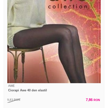
AWE
Ciorapi Awe 40 den elastil
7,86
9,83
RON
RON