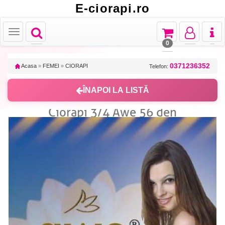
E-ciorapi.ro
Toggle
Toggle
Toggle
Toggl
Toggle
navigation
navigation
navigation
naviga
navigation
0
0371236352
Acasa
»
FEMEI
»
CIORAPI
Telefon:
ÎNAPOI LA LISTĂ
Ciorapi 3/4 Awe 56 den