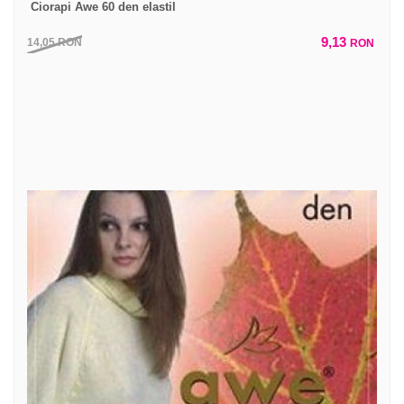
Ciorapi Awe 60 den elastil
9,13
14,05
RON
RON