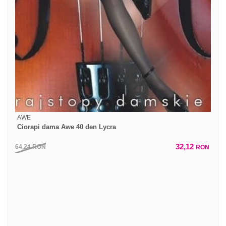
AWE
Ciorapi dama Awe 40 den Lycra
32,12
64,24
RON
RON