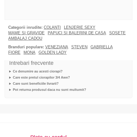
Categorii inrudite:
COLANTI
LENJERIE SEXY
MAME SI GRAVIDE
PAPUCI SI BALERINI DE CASA
SOSETE
AMBALAJ CADOU
Branduri populare:
VENEZIANA
STEVEN
GABRIELLA
FIORE
MONA
GOLDEN LADY
Intrebari frecvente
Ce denumire au acesti ciorapi?
Care este pretul ciorapilor 3/4 Awe?
Care sunt beneficiile livrarii?
Pot returna produsul daca nu sunt multumit?