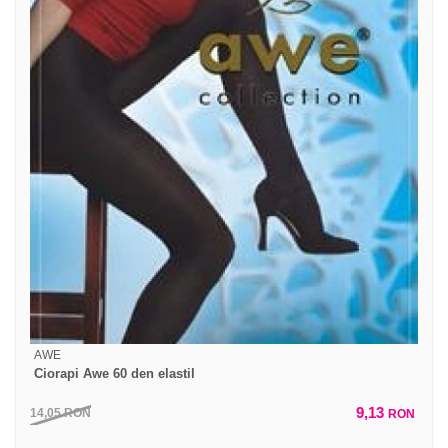
AWE
Ciorapi Awe 60 den elastil
9,13
14,05
RON
RON