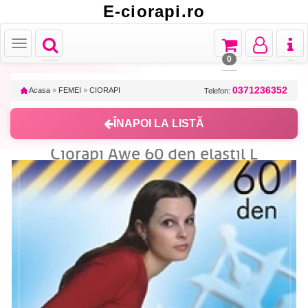
E-ciorapi.ro
Toggle
Toggle
Toggle
Toggl
Toggle
navigation
navigation
navigation
naviga
navigation
0
0371236352
Acasa
»
FEMEI
»
CIORAPI
Telefon:
ÎNAPOI LA LISTĂ
Ciorapi Awe 60 den elastil L