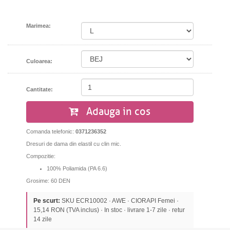
Marimea:
Culoarea:
Cantitate:
Adauga in cos
Comanda telefonic:
0371236352
Dresuri de dama din elastil cu clin mic.
Compozitie:
100% Poliamida (PA 6.6)
Grosime: 60 DEN
Pe scurt:
SKU ECR10002 · AWE · CIORAPI Femei ·
15,14 RON (TVA inclus) · In stoc · livrare 1-7 zile · retur
14 zile