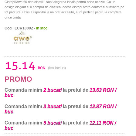
Ciorapii Awe 60 den elastil L sunt alegerea ideala pentru orice ocazie. Cu un
design elegant si o compozitie elastica, acesti ciorapi ofera confort si sustinere pe
tot parcursul zilei. Disponibili la un pret accesibil, sunt perfecti pentru a completa
orice tinuta.
Cod : ECR10002 -
in stoc
15.14
RON
(tva inclus)
PROMO
Comanda minim
2 bucati
la pretul de
13.63 RON /
buc
Comanda minim
3 bucati
la pretul de
12.87 RON /
buc
Comanda minim
5 bucati
la pretul de
12.11 RON /
buc