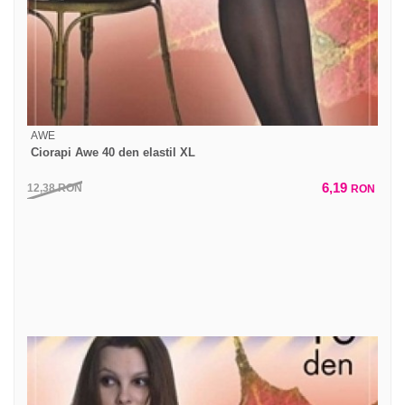
AWE
Ciorapi Awe 40 den elastil XL
6,19
12,38
RON
RON