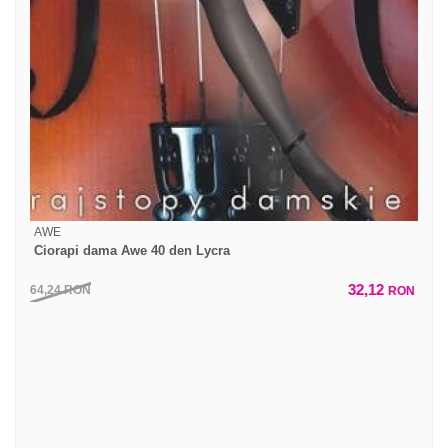
AWE
Ciorapi dama Awe 40 den Lycra
32,12
64,24
RON
RON