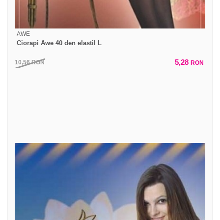
AWE
Ciorapi Awe 40 den elastil L
5,28
10,56
RON
RON