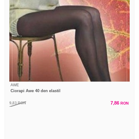
AWE
Ciorapi Awe 40 den elastil
7,86
9,83
RON
RON