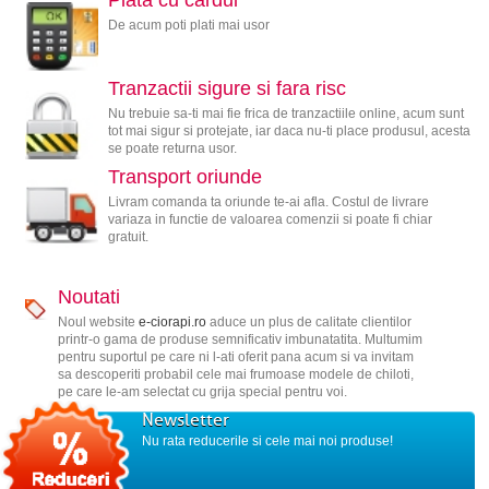
Plata cu cardul
De acum poti plati mai usor
Tranzactii sigure si fara risc
Nu trebuie sa-ti mai fie frica de tranzactiile online, acum sunt
tot mai sigur si protejate, iar daca nu-ti place produsul, acesta
se poate returna usor.
Transport oriunde
Livram comanda ta oriunde te-ai afla. Costul de livrare
variaza in functie de valoarea comenzii si poate fi chiar
gratuit.
Noutati
Noul website
e-ciorapi.ro
aduce un plus de calitate clientilor
printr-o gama de produse semnificativ imbunatatita. Multumim
pentru suportul pe care ni l-ati oferit pana acum si va invitam
sa descoperiti probabil cele mai frumoase modele de chiloti,
pe care le-am selectat cu grija special pentru voi.
Newsletter
Nu rata reducerile si cele mai noi produse!