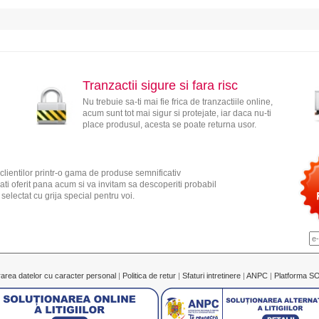
Tranzactii sigure si fara risc
Nu trebuie sa-ti mai fie frica de tranzactiile online,
acum sunt tot mai sigur si protejate, iar daca nu-ti
place produsul, acesta se poate returna usor.
clientilor printr-o gama de produse semnificativ
ati oferit pana acum si va invitam sa descoperiti probabil
electat cu grija special pentru voi.
rarea datelor cu caracter personal
|
Politica de retur
|
Sfaturi intretinere
|
ANPC
|
Platforma S