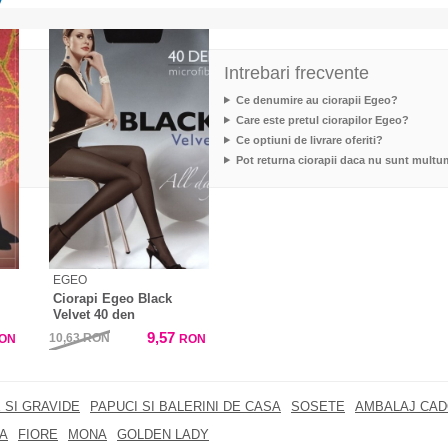
Intrebari frecvente
Ce denumire au ciorapii Egeo?
Care este pretul ciorapilor Egeo?
Ce optiuni de livrare oferiti?
Pot returna ciorapii daca nu sunt multu
EGEO
Ciorapi Egeo Black
Velvet 40 den
9,57
10,63
RON
ON
RON
 SI GRAVIDE
PAPUCI SI BALERINI DE CASA
SOSETE
AMBALAJ CA
A
FIORE
MONA
GOLDEN LADY