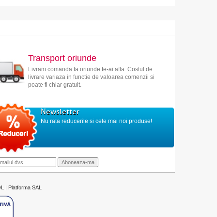
Transport oriunde
Livram comanda ta oriunde te-ai afla. Costul de
livrare variaza in functie de valoarea comenzii si
poate fi chiar gratuit.
Newsletter
Nu rata reducerile si cele mai noi produse!
OL
|
Platforma SAL