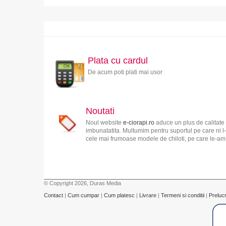
Plata cu cardul
De acum poti plati mai usor
Noutati
Noul website
e-ciorapi.ro
aduce un plus de calitate 
imbunatatita. Multumim pentru suportul pe care ni l-
cele mai frumoase modele de chiloti, pe care le-am s
© Copyright 2026, Duras Media
Contact
|
Cum cumpar
|
Cum platesc
|
Livrare
|
Termeni si conditii
|
Preluc