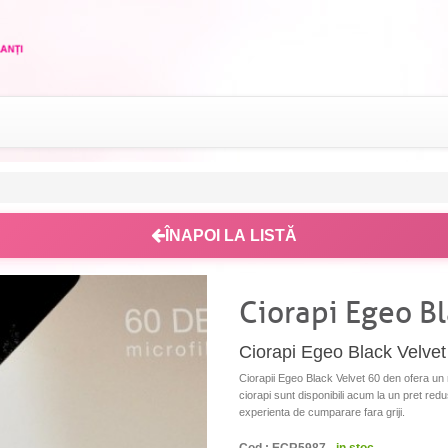
ÎNAPOI LA LISTĂ
Ciorapi Egeo B
Ciorapi Egeo Black Velvet 
Ciorapii Egeo Black Velvet 60 den ofera un m
ciorapi sunt disponibili acum la un pret redu
experienta de cumparare fara griji.
Cod : ECR5987 -
in stoc