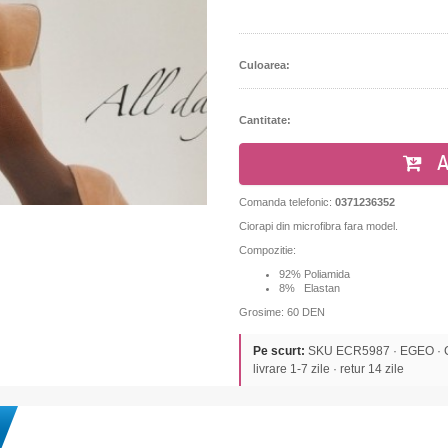
Culoarea:
Cantitate:
A
Comanda telefonic:
0371236352
Ciorapi din microfibra fara model.
Compozitie:
92% Poliamida
8% Elastan
Grosime: 60 DEN
Pe scurt:
SKU ECR5987 · EGEO · CIO
livrare 1-7 zile · retur 14 zile