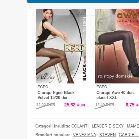
EGEO
EGEO
Ciorapi Egeo Black
Ciorapi Awe 40 den
Velvet 15/20 den
elastil XXL
25,62
6,75
32,02
RON
13,49
RON
RON
R
Categorii inrudite:
COLANTI
LENJERIE SEXY
MAME
Branduri populare:
VENEZIANA
STEVEN
GABRIELL