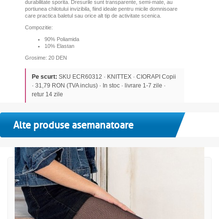
durabilitate sporita. Dresurile sunt transparente, semi-mate, au
portiunea chilotului invizibila, fiind ideale pentru micile domnisoare
care practica baletul sau orice alt tip de activitate scenica.
Compozitie:
90% Poliamida
10% Elastan
Grosime: 20 DEN
Pe scurt:
SKU ECR60312 · KNITTEX · CIORAPI Copii
· 31,79 RON (TVA inclus) · In stoc · livrare 1-7 zile ·
retur 14 zile
Alte produse asemanatoare