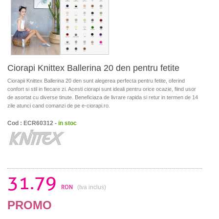
Ciorapi Knittex Ballerina 20 den pentru fetite
Ciorapii Knittex Ballerina 20 den sunt alegerea perfecta pentru fetite, oferind
confort si stil in fiecare zi. Acesti ciorapi sunt ideali pentru orice ocazie, fiind usor
de asortat cu diverse tinute. Beneficiaza de livrare rapida si retur in termen de 14
zile atunci cand comanzi de pe e-ciorapi.ro.
Cod : ECR60312 -
in stoc
31.79
RON
(tva inclus)
PROMO