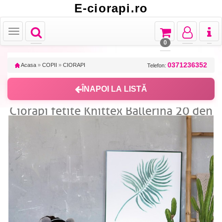
E-ciorapi.ro
Toggle
Toggle
Toggle
Toggl
Toggle
navigation
navigation
navigation
naviga
navigation
0
0371236352
Acasa
»
COPII
»
CIORAPI
Telefon:
ÎNAPOI LA LISTĂ
Ciorapi fetite Knittex Ballerina 20 den