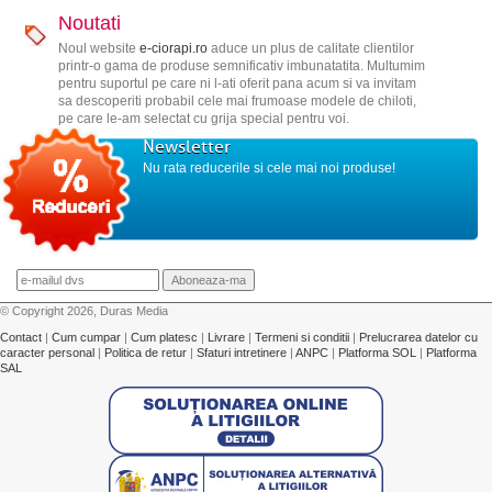
Noutati
Noul website
e-ciorapi.ro
aduce un plus de calitate clientilor
printr-o gama de produse semnificativ imbunatatita. Multumim
pentru suportul pe care ni l-ati oferit pana acum si va invitam
sa descoperiti probabil cele mai frumoase modele de chiloti,
pe care le-am selectat cu grija special pentru voi.
Newsletter
Nu rata reducerile si cele mai noi produse!
© Copyright 2026, Duras Media
Contact
|
Cum cumpar
|
Cum platesc
|
Livrare
|
Termeni si conditii
|
Prelucrarea datelor cu
caracter personal
|
Politica de retur
|
Sfaturi intretinere
|
ANPC
|
Platforma SOL
|
Platforma
SAL