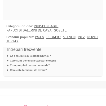
Categorii inrudite:
INDISPENSABILI
PAPUCI SI BALERINI DE CASA
SOSETE
Branduri populare:
WOLA
SCORPIO
STEVEN
INEZ
NOVITI
TERJAX
Intrebari frecvente
Ce denumire au ciorapii Knittex?
Care sunt beneficiile acestor ciorapi?
Cum pot plati pentru comanda?
Care este termenul de livrare?