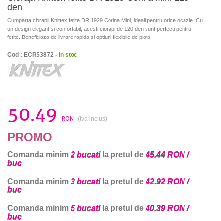
den
Cumparta ciorapii Knittex fetite DR 1929 Corina Mini, ideali pentru orice ocazie. Cu
un design elegant si confortabil, acesti ciorapi de 120 den sunt perfecti pentru
fetite. Beneficiaza de livrare rapida si optiuni flexibile de plata.
Cod : ECR53872 -
in stoc
50.49
RON
(tva inclus)
PROMO
Comanda minim
2 bucati
la pretul de
45.44 RON /
buc
Comanda minim
3 bucati
la pretul de
42.92 RON /
buc
Comanda minim
5 bucati
la pretul de
40.39 RON /
buc