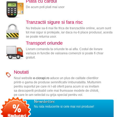
Plata cu cardul
De acum poti plati mai usor
Tranzactii sigure si fara risc
Nu trebuie sa-ti mai fie frica de tranzactiile online, acum sunt
tot mai sigur si protejate, iar daca nu-ti place produsul, acesta
se poate returna usor.
Transport oriunde
Livram comanda ta oriunde te-ai afla. Costul de livrare
variaza in functie de valoarea comenzii si poate fi chiar
gratuit.
Noutati
Noul website
e-ciorapi.ro
aduce un plus de calitate clientilor
printr-o gama de produse semnificativ imbunatatita. Multumim
pentru suportul pe care ni l-ati oferit pana acum si va invitam
sa descoperiti probabil cele mai frumoase modele de chiloti,
pe care le-am selectat cu grija special pentru voi.
Newsletter
Nu rata reducerile si cele mai noi produse!