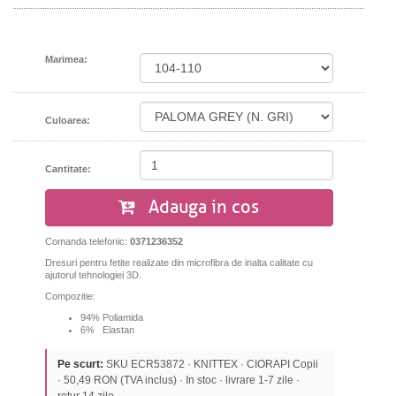
Marimea:
Culoarea:
Cantitate:
Adauga in cos
Comanda telefonic:
0371236352
Dresuri pentru fetite realizate d
in microfibra de inalta calitate cu
ajutorul tehnologiei 3D.
Compozitie:
94% Poliamida
6% Elastan
Pe scurt:
SKU ECR53872 · KNITTEX · CIORAPI Copii
· 50,49 RON (TVA inclus) · In stoc · livrare 1-7 zile ·