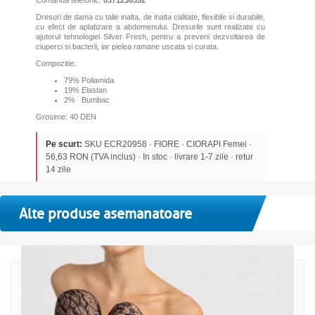
Dresuri de dama cu talie inalta, de inalta calitate, flexibile si durabile,
cu efect de aplatizare a abdomenului. Dresurile sunt realizate cu
ajutorul tehnologiei Silver Fresh, pentru a preveni dezvoltarea de
ciuperci si bacterii, iar pielea ramane uscata si curata.
Compozitie:
79% Poliamida
19% Elastan
2% Bumbac
Grosime: 40 DEN
Pe scurt:
SKU ECR20958 · FIORE · CIORAPI Femei ·
56,63 RON (TVA inclus) · In stoc · livrare 1-7 zile · retur
14 zile
Alte produse asemanatoare