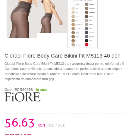
Ciorapi Fiore Body Care Bikini Fit M5113 40 den
Ciorapii Fiore Body Care Bikini Fit M5113 sunt alegerea ideala pentru confort si stil.
Cu o densitate de 40 den, acestia ofera o acoperire perfecta si un aspect elegant.
Beneficiaza de livrare rapida si retur in 14 zile, astfel incat sa te bucuri de o
experienta de cumparare fara griji.
Cod : ECR20958 -
in stoc
56.63
RON
(tva inclus)