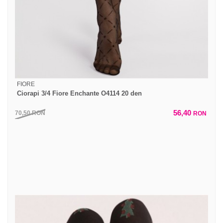
FIORE
Ciorapi 3/4 Fiore Enchante O4114 20 den
56,40
70,50
RON
RON