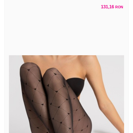
131,16
RON