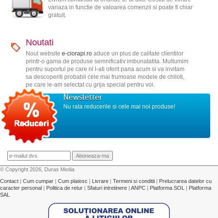
variaza in functie de valoarea comenzii si poate fi chiar
gratuit.
Noutati
Noul website
e-ciorapi.ro
aduce un plus de calitate clientilor
printr-o gama de produse semnificativ imbunatatita. Multumim
pentru suportul pe care ni l-ati oferit pana acum si va invitam
sa descoperiti probabil cele mai frumoase modele de chiloti,
pe care le-am selectat cu grija special pentru voi.
Newsletter
Nu rata reducerile si cele mai noi produse!
© Copyright 2026, Duras Media
Contact
|
Cum cumpar
|
Cum platesc
|
Livrare
|
Termeni si conditii
|
Prelucrarea datelor cu
caracter personal
|
Politica de retur
|
Sfaturi intretinere
|
ANPC
|
Platforma SOL
|
Platforma
SAL