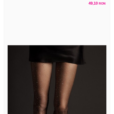
49,10
RON