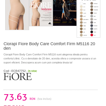
Ciorapi Fiore Body Care Comfort Firm M5116 20
den
Ciorapii Fiore Body Care Comfort Firm M5116 sunt alegerea ideala pentru
confortul zilnic. Cu o densitate de 20 den, acestia ofera o compresie usoara si un
suport eficient. Descopera acum cum pot completa tinuta ta!
Cod : ECR47752 -
in stoc
73.63
RON
(tva inclus)