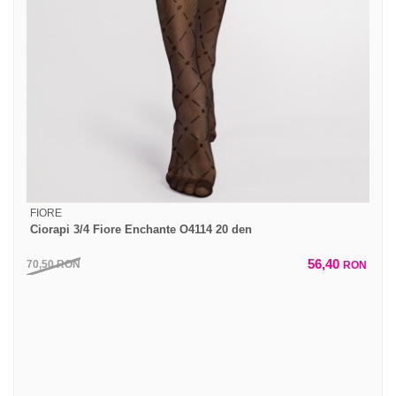
FIORE
Ciorapi 3/4 Fiore Enchante O4114 20 den
56,40
70,50
RON
RON