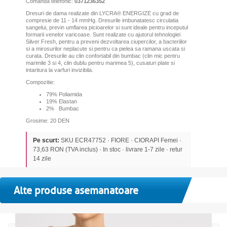
Comanda telefonic:
0371236352
Dresuri de dama realizate din LYCRA® ENERGIZE cu grad de
compresie de 11 - 14 mmHg. Dresurile imbunatatesc circulatia
sangelui, previn umflarea picioarelor si sunt ideale pentru inceputul
formarii venelor varicoase. Sunt realizate cu ajutorul tehnologiei
Silver Fresh, pentru a preveni dezvoltarea ciupercilor, a bacteriilor
si a mirosurilor neplacute si pentru ca pielea sa ramana uscata si
curata. Dresurile au clin confortabil din bumbac (clin mic pentru
marimile 3 si 4, clin dublu pentru marimea 5), cusaturi plate si
intaritura la varfuri invizibila.
Compozitie:
79% Poliamida
19% Elastan
2% Bumbac
Grosime: 20 DEN
Pe scurt:
SKU ECR47752 · FIORE · CIORAPI Femei ·
73,63 RON (TVA inclus) · In stoc · livrare 1-7 zile · retur
14 zile
Alte produse asemanatoare