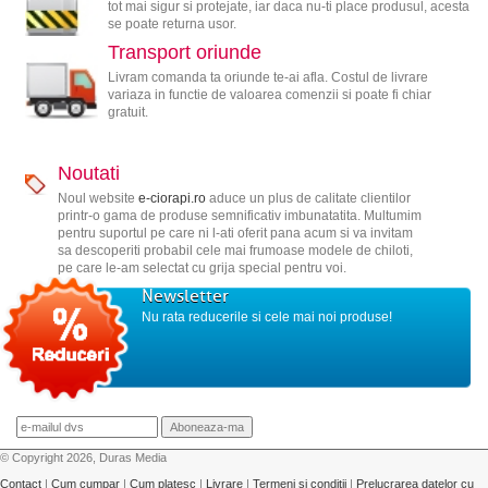
tot mai sigur si protejate, iar daca nu-ti place produsul, acesta
se poate returna usor.
Transport oriunde
Livram comanda ta oriunde te-ai afla. Costul de livrare
variaza in functie de valoarea comenzii si poate fi chiar
gratuit.
Noutati
Noul website
e-ciorapi.ro
aduce un plus de calitate clientilor
printr-o gama de produse semnificativ imbunatatita. Multumim
pentru suportul pe care ni l-ati oferit pana acum si va invitam
sa descoperiti probabil cele mai frumoase modele de chiloti,
pe care le-am selectat cu grija special pentru voi.
Newsletter
Nu rata reducerile si cele mai noi produse!
© Copyright 2026, Duras Media
Contact
|
Cum cumpar
|
Cum platesc
|
Livrare
|
Termeni si conditii
|
Prelucrarea datelor cu