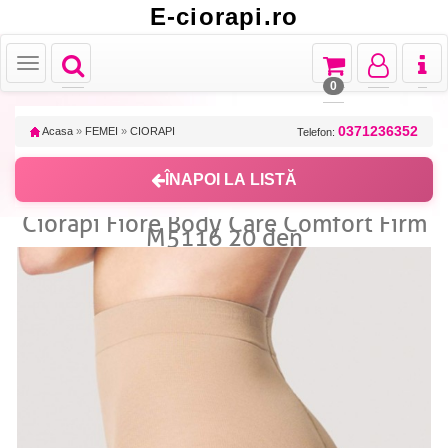
E-ciorapi.ro
Toggle
Toggle
Toggle
Toggl
Toggle
navigation
navigation
navigation
naviga
navigation
0
0371236352
Acasa
»
FEMEI
»
CIORAPI
Telefon:
ÎNAPOI LA LISTĂ
Ciorapi Fiore Body Care Comfort Firm
M5116 20 den