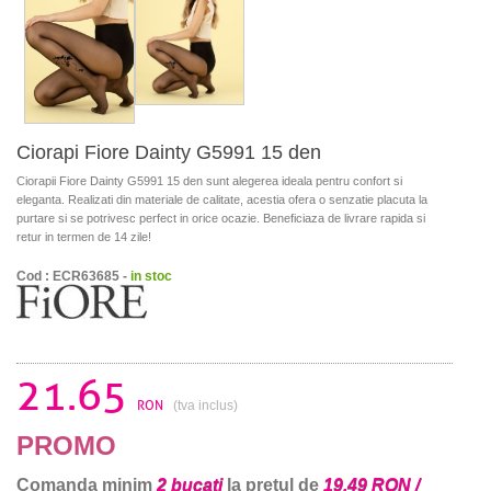
Ciorapi Fiore Dainty G5991 15 den
Ciorapii Fiore Dainty G5991 15 den sunt alegerea ideala pentru confort si
eleganta. Realizati din materiale de calitate, acestia ofera o senzatie placuta la
purtare si se potrivesc perfect in orice ocazie. Beneficiaza de livrare rapida si
retur in termen de 14 zile!
Cod : ECR63685 -
in stoc
21.65
RON
(tva inclus)
PROMO
Comanda minim
2 bucati
la pretul de
19.49 RON /