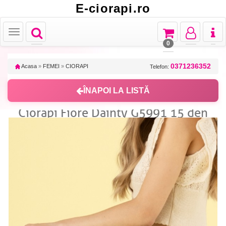
E-ciorapi.ro
Toggle
Toggle
Toggle
Toggl
Toggle
navigation
navigation
navigation
naviga
navigation
0
0371236352
Acasa
»
FEMEI
»
CIORAPI
Telefon:
ÎNAPOI LA LISTĂ
Ciorapi Fiore Dainty G5991 15 den