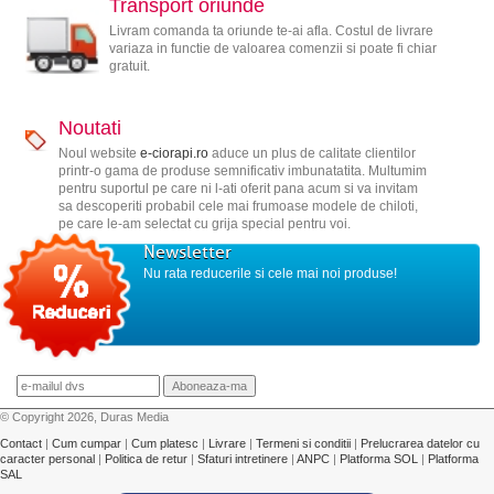
Transport oriunde
Livram comanda ta oriunde te-ai afla. Costul de livrare
variaza in functie de valoarea comenzii si poate fi chiar
gratuit.
Noutati
Noul website
e-ciorapi.ro
aduce un plus de calitate clientilor
printr-o gama de produse semnificativ imbunatatita. Multumim
pentru suportul pe care ni l-ati oferit pana acum si va invitam
sa descoperiti probabil cele mai frumoase modele de chiloti,
pe care le-am selectat cu grija special pentru voi.
Newsletter
Nu rata reducerile si cele mai noi produse!
© Copyright 2026, Duras Media
Contact
|
Cum cumpar
|
Cum platesc
|
Livrare
|
Termeni si conditii
|
Prelucrarea datelor cu
caracter personal
|
Politica de retur
|
Sfaturi intretinere
|
ANPC
|
Platforma SOL
|
Platforma
SAL