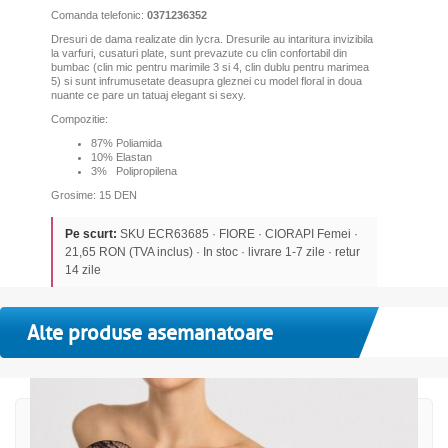
Comanda telefonic:
0371236352
Dresuri de dama realizate din lycra. Dresurile au intaritura invizibila
la varfuri, cusaturi plate, sunt prevazute cu clin confortabil din
bumbac (clin mic pentru marimile 3 si 4, clin dublu pentru marimea
5) si sunt infrumusetate deasupra gleznei cu model floral in doua
nuante ce pare un tatuaj elegant si sexy.
Compozitie:
87% Poliamida
10% Elastan
3% Polipropilena
Grosime: 15 DEN
Pe scurt:
SKU ECR63685 · FIORE · CIORAPI Femei ·
21,65 RON (TVA inclus) · In stoc · livrare 1-7 zile · retur
14 zile
Alte produse asemanatoare