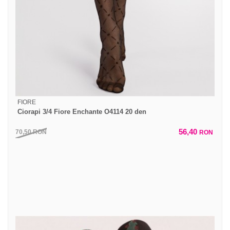
FIORE
Ciorapi 3/4 Fiore Enchante O4114 20 den
56,40
70,50
RON
RON