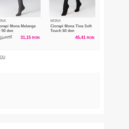
ONA
MONA
orapi Mona Melange
Ciorapi Mona Tina Soft
 50 den
Touch 60 den
31,15
45,41
,30
RON
RON
RON
DOU