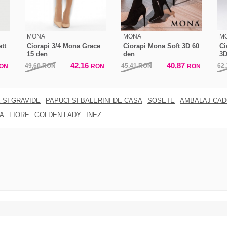
MONA
MONA
M
tt
Ciorapi 3/4 Mona Grace
Ciorapi Mona Soft 3D 60
Ci
15 den
den
3D
42,16
40,87
49,60
RON
45,41
RON
62
ON
RON
RON
 SI GRAVIDE
PAPUCI SI BALERINI DE CASA
SOSETE
AMBALAJ CA
A
FIORE
GOLDEN LADY
INEZ