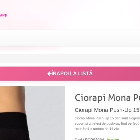
ÎNAPOI LA LISTĂ
Ciorapi Mona P
Ciorapi Mona Push-Up 15 d
Ciorapi Mona Push-Up 15 den sunt alegerea i
suport si un efect de push-up, fiind perfecti
retur facil in termen de 14 zile.
Cod : ECR93984 -
in stoc