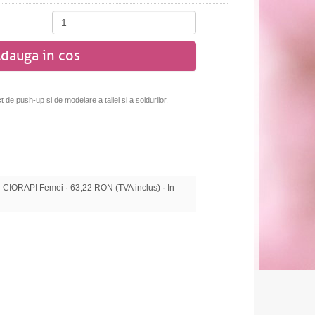
dauga in cos
ct de
push-up si de modelare a taliei si a soldurilor.
IORAPI Femei · 63,22 RON (TVA inclus) · In