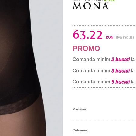
63.22
RON
(tva inclus)
PROMO
Comanda minim
2 bucati
la
Comanda minim
3 bucati
la
Comanda minim
5 bucati
la
Marimea:
Culoarea: