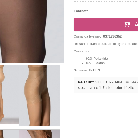
Cantitate:
A
Comanda telefonic:
0371236352
Dresuri de dama realizate din lycra, cu
efe
Compozitie:
92% Poliamida
8% Elastan
Grosime: 15 DEN
Pe scurt:
SKU ECR93984 · MONA · C
stoc · livrare 1-7 zile · retur 14 zile