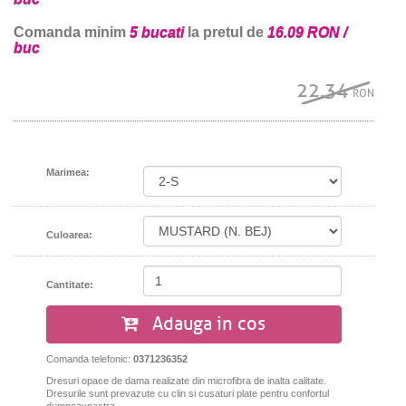
Comanda minim
5 bucati
la pretul de
16.09 RON /
buc
22.34
RON
Marimea:
Culoarea:
Cantitate:
Adauga in cos
Comanda telefonic:
0371236352
Dresuri opace de dama realizate din microfibra de inalta calitate.
Dresurile sunt prevazute cu clin si cusaturi plate pentru confortul