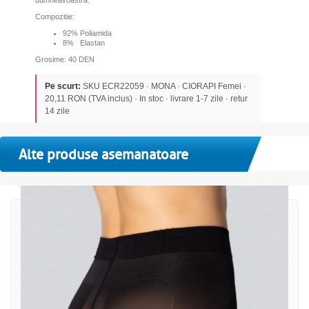
dumneavoastra.
Compozitie:
92% Poliamida
8% Elastan
Grosime: 40 DEN
Pe scurt:
SKU ECR22059 · MONA · CIORAPI Femei ·
20,11 RON (TVA inclus) · In stoc · livrare 1-7 zile · retur
14 zile
Alte produse asemanatoare