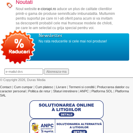
Noutati
Noul website
e-ciorapi.ro
aduce un plus de calitate clientilor
printr-o gama de produse semnificativ imbunatatita. Multumim
pentru suportul pe care ni l-ati oferit pana acum si va invitam
sa descoperiti probabil cele mai frumoase modele de chiloti,
pe care le-am selectat cu grija special pentru voi.
Newsletter
Nu rata reducerile si cele mai noi produse!
© Copyright 2026, Duras Media
Contact
|
Cum cumpar
|
Cum platesc
|
Livrare
|
Termeni si conditii
|
Prelucrarea datelor cu
caracter personal
|
Politica de retur
|
Sfaturi intretinere
|
ANPC
|
Platforma SOL
|
Platforma
SAL