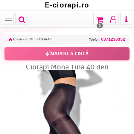
E-ciorapi.ro
Toggle
Toggle
Toggle
Toggl
Toggle
navigation
navigation
navigation
naviga
navigation
0
0371236352
Acasa
»
FEMEI
»
CIORAPI
Telefon:
ÎNAPOI LA LISTĂ
Ciorapi Mona Tina 40 den