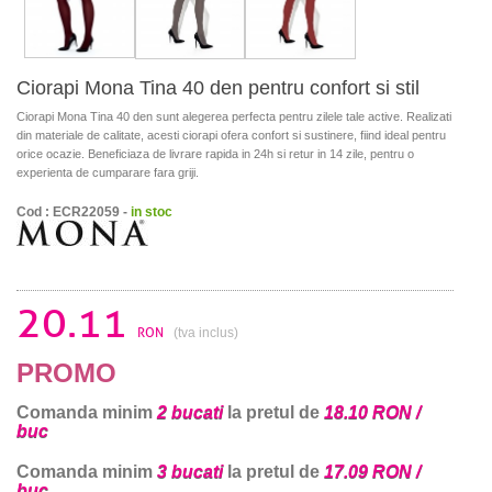
Ciorapi Mona Tina 40 den pentru confort si stil
Ciorapi Mona Tina 40 den sunt alegerea perfecta pentru zilele tale active. Realizati
din materiale de calitate, acesti ciorapi ofera confort si sustinere, fiind ideal pentru
orice ocazie. Beneficiaza de livrare rapida in 24h si retur in 14 zile, pentru o
experienta de cumparare fara griji.
Cod : ECR22059 -
in stoc
20.11
RON
(tva inclus)
PROMO
Comanda minim
2 bucati
la pretul de
18.10 RON /
buc
Comanda minim
3 bucati
la pretul de
17.09 RON /
buc