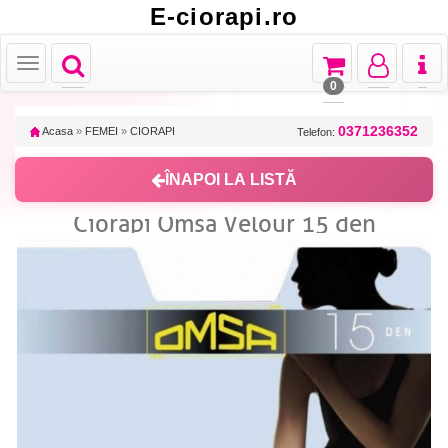
E-ciorapi.ro
Toggle
Toggle
Toggle
Toggl
Toggle
navigation
navigation
navigation
naviga
navigation
0
0371236352
Acasa
»
FEMEI
»
CIORAPI
Telefon:
ÎNAPOI LA LISTĂ
Ciorapi Omsa Velour 15 den