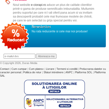
Noul website
e-ciorapi.ro
aduce un plus de calitate clientilor
printr-o gama de produse semnificativ imbunatatita. Multumim
pentru suportul pe care ni l-ati oferit pana acum si va invitam
sa descoperiti probabil cele mai frumoase modele de chiloti,
pe care le-am selectat cu grija special pentru voi.
Newsletter
Nu rata reducerile si cele mai noi produse!
© Copyright 2026, Duras Media
Contact
|
Cum cumpar
|
Cum platesc
|
Livrare
|
Termeni si conditii
|
Prelucrarea datelor cu
caracter personal
|
Politica de retur
|
Sfaturi intretinere
|
ANPC
|
Platforma SOL
|
Platforma
SAL