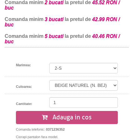
Comanda minim
2 bucati
la pretul de
45.52 RON /
buc
Comanda minim
3 bucati
la pretul de
42.99 RON /
buc
Comanda minim
5 bucati
la pretul de
40.46 RON /
buc
Marimea:
Culoarea:
Cantitate:
Adauga in cos
Comanda telefonic:
0371236352
Ciorapi pantalon fara model.