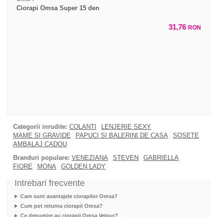
Ciorapi Omsa Super 15 den
31,76
RON
Categorii inrudite:
COLANTI
LENJERIE SEXY
MAME SI GRAVIDE
PAPUCI SI BALERINI DE CASA
SOSETE
AMBALAJ CADOU
Branduri populare:
VENEZIANA
STEVEN
GABRIELLA
FIORE
MONA
GOLDEN LADY
Intrebari frecvente
Care sunt avantajele ciorapilor Omsa?
Cum pot returna ciorapii Omsa?
Ce denumire au ciorapii Omsa Velour?