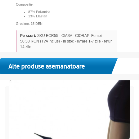
Compozitie:
87% Poliamida
13% Elastan
Grosime: 15 DEN
Pe scurt:
SKU ECR55 · OMSA · CIORAPI Femei ·
50,58 RON (TVA inclus) · In stoc · livrare 1-7 zile · retur
14 zile
Alte produse asemanatoare