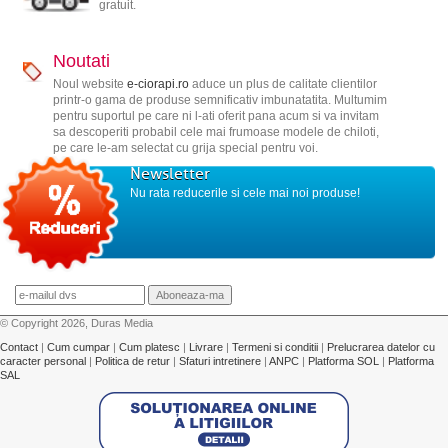
gratuit.
Noutati
Noul website
e-ciorapi.ro
aduce un plus de calitate clientilor
printr-o gama de produse semnificativ imbunatatita. Multumim
pentru suportul pe care ni l-ati oferit pana acum si va invitam
sa descoperiti probabil cele mai frumoase modele de chiloti,
pe care le-am selectat cu grija special pentru voi.
Newsletter
Nu rata reducerile si cele mai noi produse!
© Copyright 2026, Duras Media
Contact
|
Cum cumpar
|
Cum platesc
|
Livrare
|
Termeni si conditii
|
Prelucrarea datelor cu
caracter personal
|
Politica de retur
|
Sfaturi intretinere
|
ANPC
|
Platforma SOL
|
Platforma
SAL