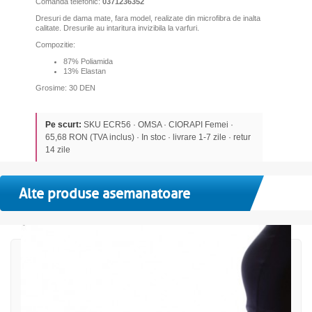
Comanda telefonic:
0371236352
Dresuri de dama mate, fara model, realizate din microfibra de inalta
calitate. Dresurile au intaritura invizibila la varfuri.
Compozitie:
87% Poliamida
13% Elastan
Grosime: 30 DEN
Pe scurt:
SKU ECR56 · OMSA · CIORAPI Femei ·
65,68 RON (TVA inclus) · In stoc · livrare 1-7 zile · retur
14 zile
Alte produse asemanatoare