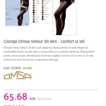
Ciorapi Omsa Velour 30 den - confort si stil
Ciorapi Omsa Velour 30 den sunt alegerea ideala pentru un look elegant si
confortabil. Acesti ciorapi ofera o textura fina si o potrivire perfecta, fiind perfecti
pentru orice ocazie. Beneficiaza de livrare rapida in 24 de ore si retur in 14 zile,
astfel incat sa te bucuri de cumparaturi fara griji.
Cod : ECR56 -
in stoc
65.68
RON
(tva inclus)