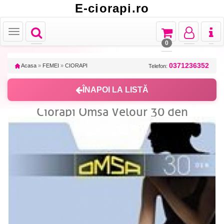
E-ciorapi.ro
Toggle
Toggle
Toggle
Toggl
Toggle
navigation
navigation
navigation
naviga
navigation
0
0371236352
Acasa
»
FEMEI
»
CIORAPI
Telefon:
ÎNAPOI LA LISTĂ
Ciorapi Omsa Velour 30 den