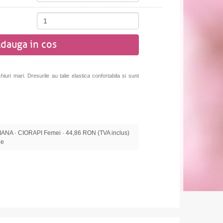
dauga in cos
hiuri mari.
Dresurile au talie elastica confortabila si sunt
A · CIORAPI Femei · 44,86 RON (TVA inclus)
le