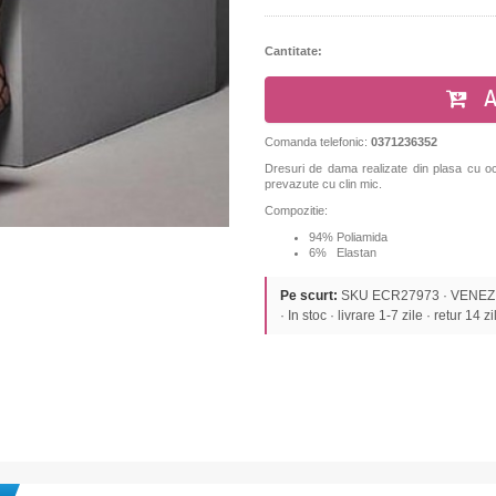
Cantitate:
A
Comanda telefonic:
0371236352
Dresuri de dama realizate din plasa cu oc
prevazute cu clin mic.
Compozitie:
94% Poliamida
6% Elastan
Pe scurt:
SKU ECR27973 · VENEZIAN
· In stoc · livrare 1-7 zile · retur 14 zi