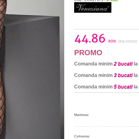
44.86
RON
(tva inclus)
PROMO
Comanda minim
2 bucati
la
Comanda minim
3 bucati
la
Comanda minim
5 bucati
la
Marimea:
Culoarea: