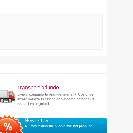
Transport oriunde
Livram comanda ta oriunde te-ai afla. Costul de
livrare variaza in functie de valoarea comenzii si
poate fi chiar gratuit.
Newsletter
Nu rata reducerile si cele mai noi produse!