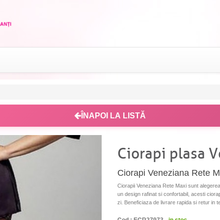
ÎNAPOI LA LISTĂ
Ciorapi plasa 
Ciorapi Veneziana Rete Ma
Ciorapii Veneziana Rete Maxi sunt alegerea
un design rafinat si confortabil, acesti ciora
zi. Beneficiaza de livrare rapida si retur in 
Cod : ECR27973 -
in stoc