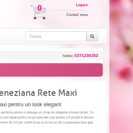
Logare
0
Contul meu
0371236352
Telefon:
Veneziana Rete Maxi
xi pentru un look elegant
 perfecta pentru a adauga un strop de eleganta oricarei tinute. Cu
pi sunt ideali pentru ocazii speciale sau pentru a fi purtati in fiecare
termen de 14 zile, astfel incat sa te bucuri de cumparaturi fara griji.