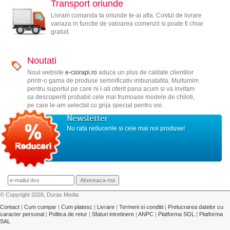
Transport oriunde
Livram comanda ta oriunde te-ai afla. Costul de livrare
variaza in functie de valoarea comenzii si poate fi chiar
gratuit.
Noutati
Noul website
e-ciorapi.ro
aduce un plus de calitate clientilor
printr-o gama de produse semnificativ imbunatatita. Multumim
pentru suportul pe care ni l-ati oferit pana acum si va invitam
sa descoperiti probabil cele mai frumoase modele de chiloti,
pe care le-am selectat cu grija special pentru voi.
Newsletter
Nu rata reducerile si cele mai noi produse!
© Copyright 2026, Duras Media
Contact
|
Cum cumpar
|
Cum platesc
|
Livrare
|
Termeni si conditii
|
Prelucrarea datelor cu
caracter personal
|
Politica de retur
|
Sfaturi intretinere
|
ANPC
|
Platforma SOL
|
Platforma
SAL