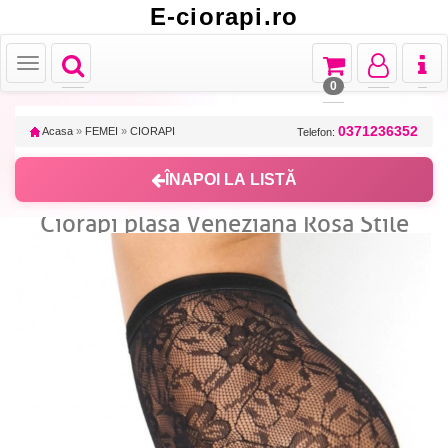
E-ciorapi.ro
Toggle
Toggle
Toggle
Toggl
Toggle
navigation
navigation
navigation
naviga
navigation
0
0371236352
Acasa
»
FEMEI
»
CIORAPI
Telefon:
ÎNAPOI LA LISTĂ
Ciorapi plasa Veneziana Rosa Stile