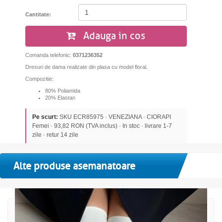
Cantitate:
Adauga in cos
Comanda telefonic:
0371236352
Dresuri de dama realizate din plasa cu model floral.
Compozitie:
80% Poliamida
20% Elastan
Pe scurt:
SKU ECR85975 · VENEZIANA · CIORAPI
Femei · 93,82 RON (TVA inclus) · In stoc · livrare 1-7
zile · retur 14 zile
Alte produse asemanatoare