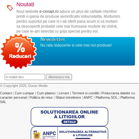
Noutati
Noul website
e-ciorapi.ro
aduce un plus de calitate clientilor
printr-o gama de produse semnificativ imbunatatita. Multumim
pentru suportul pe care ni l-ati oferit pana acum si va invitam
sa descoperiti probabil cele mai frumoase modele de chiloti,
pe care le-am selectat cu grija special pentru voi.
Newsletter
Nu rata reducerile si cele mai noi produse!
© Copyright 2026, Duras Media
Contact
|
Cum cumpar
|
Cum platesc
|
Livrare
|
Termeni si conditii
|
Prelucrarea datelor cu
caracter personal
|
Politica de retur
|
Sfaturi intretinere
|
ANPC
|
Platforma SOL
|
Platforma
SAL