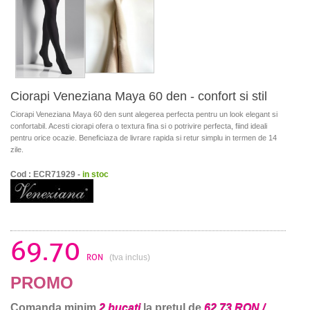
Ciorapi Veneziana Maya 60 den - confort si stil
Ciorapi Veneziana Maya 60 den sunt alegerea perfecta pentru un look elegant si
confortabil. Acesti ciorapi ofera o textura fina si o potrivire perfecta, fiind ideali
pentru orice ocazie. Beneficiaza de livrare rapida si retur simplu in termen de 14
zile.
Cod : ECR71929 -
in stoc
69.70
RON
(tva inclus)
PROMO
Comanda minim
2 bucati
la pretul de
62.73 RON /