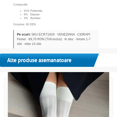
Compozitie:
91% Poliamida
6% Elastan
3% Bumbac
Grosime: 60 DEN
Pe scurt:
SKU ECR71929 · VENEZIANA · CIORAPI
Femei · 69,70 RON (TVA inclus) · In stoc · livrare 1-7
zile · retur 14 zile
Alte produse asemanatoare