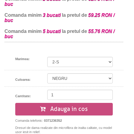
buc
Comanda minim
3 bucati
la pretul de
59.25 RON /
buc
Comanda minim
5 bucati
la pretul de
55.76 RON /
buc
Marimea:
Culoarea:
Cantitate:
Adauga in cos
Comanda telefonic:
0371236352
Dresuri de dama realizate din microfibra de inalta calitate, cu model
usor iesit in relief.