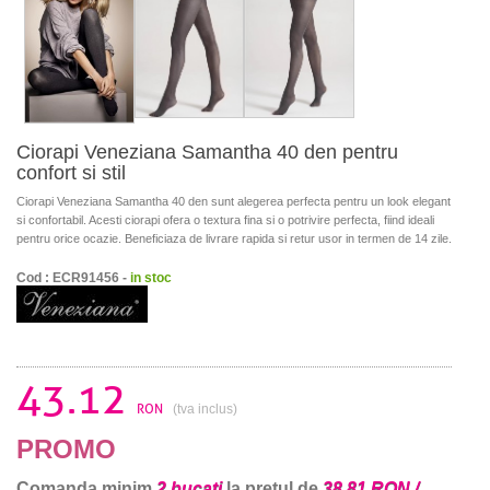
Ciorapi Veneziana Samantha 40 den pentru
confort si stil
Ciorapi Veneziana Samantha 40 den sunt alegerea perfecta pentru un look elegant
si confortabil. Acesti ciorapi ofera o textura fina si o potrivire perfecta, fiind ideali
pentru orice ocazie. Beneficiaza de livrare rapida si retur usor in termen de 14 zile.
Cod : ECR91456 -
in stoc
43.12
RON
(tva inclus)
PROMO
Comanda minim
2 bucati
la pretul de
38.81 RON /