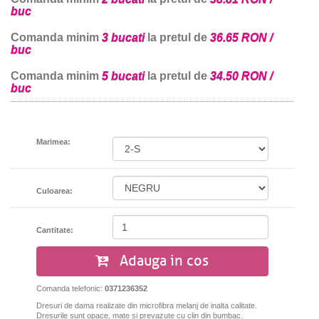
buc
Comanda minim
3 bucati
la pretul de
36.65 RON /
buc
Comanda minim
5 bucati
la pretul de
34.50 RON /
buc
Marimea:
Culoarea:
Cantitate:
Adauga in cos
Comanda telefonic:
0371236352
Dresuri de dama realizate din microfibra melanj de inalta calitate.
Dresurile sunt opace, mate si prevazute cu clin din bumbac.