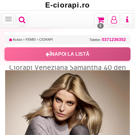
E-ciorapi.ro
Toggle
Toggle
Toggle
Toggl
Toggle
navigation
navigation
navigation
naviga
navigation
0
0371236352
Acasa
»
FEMEI
»
CIORAPI
Telefon:
ÎNAPOI LA LISTĂ
Ciorapi Veneziana Samantha 40 den