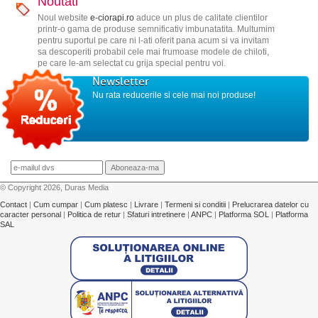
Noutati
Noul website
e-ciorapi.ro
aduce un plus de calitate clientilor
printr-o gama de produse semnificativ imbunatatita. Multumim
pentru suportul pe care ni l-ati oferit pana acum si va invitam
sa descoperiti probabil cele mai frumoase modele de chiloti,
pe care le-am selectat cu grija special pentru voi.
Newsletter
Nu rata reducerile si cele mai noi produse!
© Copyright 2026, Duras Media
Contact
|
Cum cumpar
|
Cum platesc
|
Livrare
|
Termeni si conditii
|
Prelucrarea datelor cu
caracter personal
|
Politica de retur
|
Sfaturi intretinere
|
ANPC
|
Platforma SOL
|
Platforma
SAL