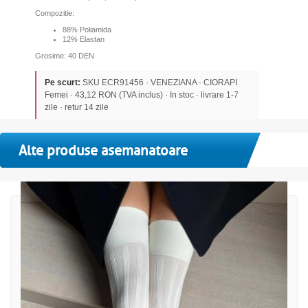
Compozitie:
88% Poliamida
12% Elastan
Grosime: 40 DEN
Pe scurt:
SKU ECR91456 · VENEZIANA · CIORAPI
Femei · 43,12 RON (TVA inclus) · In stoc · livrare 1-7
zile · retur 14 zile
Alte produse asemanatoare