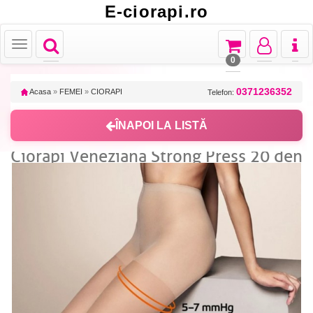
E-ciorapi.ro
Toggle
Toggle
Toggle
Toggl
Toggle
navigation
navigation
navigation
naviga
navigation
0
0371236352
Acasa
»
FEMEI
»
CIORAPI
Telefon:
ÎNAPOI LA LISTĂ
Ciorapi Veneziana Strong Press 20 den