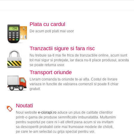
Plata cu cardul
De acum poti plati mai usor
Tranzactii sigure si fara risc
Nu trebuie sa-ti mai fie frica de tranzactiile online, acum sunt
tot mai sigur si protejate, iar daca nu-ti place produsul, acesta
se poate returna usor.
Transport oriunde
Livram comanda ta oriunde te-ai afla. Costul de livrare
variaza in functie de valoarea comenzii si poate fi chiar
gratuit.
Noutati
Noul website
e-ciorapi.ro
aduce un plus de calitate clientilor
printr-o gama de produse semnificativ imbunatatita. Multumim
pentru suportul pe care ni l-ati oferit pana acum si va invitam
sa descoperiti probabil cele mai frumoase modele de chiloti,
pe care le-am selectat cu grija special pentru voi.