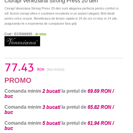
Ciorapi Veneziana Strong Press 20 den
Ciorapi Veneziana Strong Press 20 den sunt alegerea perfecta pentru confort si
stil. Acesti ciorapi ofera o sustinere excelenta si un aspect elegant, fiind ideali
pentru orice ocazie. Beneficiaza de livrare rapida in 24 de ore si retur in 14 zile,
asigurandu-te o experienta de cumparare fara griji.
Cod : ECR88995 -
in stoc
77.43
RON
(tva inclus)
PROMO
Comanda minim
2 bucati
la pretul de
69.69 RON /
buc
Comanda minim
3 bucati
la pretul de
65.82 RON /
buc
Comanda minim
5 bucati
la pretul de
61.94 RON /
buc