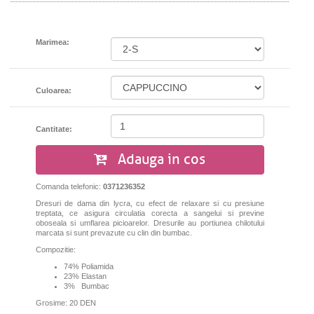
Marimea:
Culoarea:
Cantitate:
Adauga in cos
Comanda telefonic:
0371236352
Dresuri de dama din lycra, cu efect de relaxare si cu presiune
treptata, ce asigura circulatia corecta a sangelui si previne
oboseala si umflarea picioarelor. Dresurile au portiunea chilotului
marcata si sunt prevazute cu clin din bumbac.
Compozitie:
74% Poliamida
23% Elastan
3% Bumbac
Grosime: 20 DEN