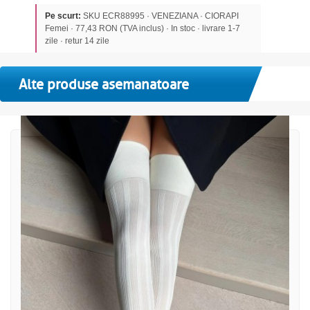
Pe scurt:
SKU ECR88995 · VENEZIANA · CIORAPI
Femei · 77,43 RON (TVA inclus) · In stoc · livrare 1-7
zile · retur 14 zile
Alte produse asemanatoare