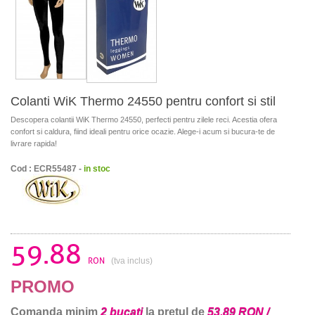
Colanti WiK Thermo 24550 pentru confort si stil
Descopera colantii WiK Thermo 24550, perfecti pentru zilele reci. Acestia ofera
confort si caldura, fiind ideali pentru orice ocazie. Alege-i acum si bucura-te de
livrare rapida!
Cod : ECR55487 -
in stoc
59.88
RON
(tva inclus)
PROMO
Comanda minim
2 bucati
la pretul de
53.89 RON /