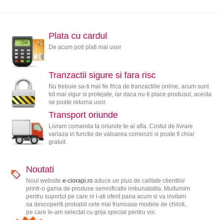
Plata cu cardul
De acum poti plati mai usor
Tranzactii sigure si fara risc
Nu trebuie sa-ti mai fie frica de tranzactiile online, acum sunt
tot mai sigur si protejate, iar daca nu-ti place produsul, acesta
se poate returna usor.
Transport oriunde
Livram comanda ta oriunde te-ai afla. Costul de livrare
variaza in functie de valoarea comenzii si poate fi chiar
gratuit.
Noutati
Noul website
e-ciorapi.ro
aduce un plus de calitate clientilor
printr-o gama de produse semnificativ imbunatatita. Multumim
pentru suportul pe care ni l-ati oferit pana acum si va invitam
sa descoperiti probabil cele mai frumoase modele de chiloti,
pe care le-am selectat cu grija special pentru voi.