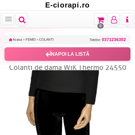
E-ciorapi.ro
Toggle
Toggle
Toggle
Toggl
Toggle
navigation
navigation
navigation
naviga
navigation
0
0371236352
Acasa
»
FEMEI
»
COLANTI
Telefon:
ÎNAPOI LA LISTĂ
Colanti de dama WiK Thermo 24550