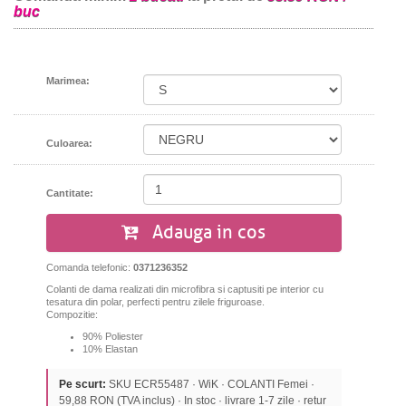
buc
Marimea:
Culoarea:
Cantitate:
Adauga in cos
Comanda telefonic:
0371236352
Colanti de dama realizati din microfibra si captusiti pe interior cu
tesatura din polar, perfecti pentru zilele friguroase.
Compozitie:
90% Poliester
10% Elastan
Pe scurt:
SKU ECR55487 · WiK · COLANTI Femei ·
59,88 RON (TVA inclus) · In stoc · livrare 1-7 zile · retur