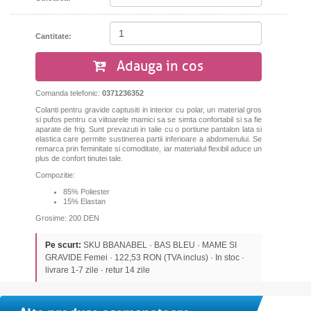
Cantitate:
Adauga in cos
Comanda telefonic:
0371236352
Colanti pentru gravide captusiti in interior cu polar, un material gros
si pufos pentru ca viitoarele mamici sa se simta confortabil si sa fie
aparate de frig. Sunt prevazuti in talie cu o portiune pantalon lata si
elastica care permite sustinerea partii inferioare a abdomenului. Se
remarca prin feminitate si comoditate, iar materialul flexibil aduce un
plus de confort tinutei tale.
Compozitie:
85% Poliester
15% Elastan
Grosime: 200 DEN
Pe scurt:
SKU BBANABEL · BAS BLEU · MAME SI
GRAVIDE Femei · 122,53 RON (TVA inclus) · In stoc ·
livrare 1-7 zile · retur 14 zile