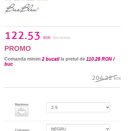
122.53
RON
(tva inclus)
PROMO
Comanda minim
2 bucati
la pretul de
110.28 RON /
buc
204.22
RON
Marimea:
Culoarea: