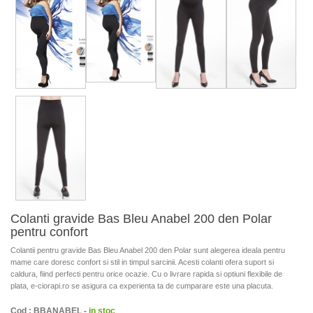
Colanti gravide Bas Bleu Anabel 200 den Polar
pentru confort
Colantii pentru gravide Bas Bleu Anabel 200 den Polar sunt alegerea ideala pentru
mame care doresc confort si stil in timpul sarcinii. Acesti colanti ofera suport si
caldura, fiind perfecti pentru orice ocazie. Cu o livrare rapida si optiuni flexibile de
plata, e-ciorapi.ro se asigura ca experienta ta de cumparare este una placuta.
Cod : BBANABEL -
in stoc