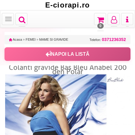
E-ciorapi.ro
Toggle
Toggle
Toggle
Toggl
Toggle
navigation
navigation
navigation
naviga
navigation
0
0371236352
Acasa
»
FEMEI
»
MAME SI GRAVIDE
Telefon:
ÎNAPOI LA LISTĂ
Colanti gravide Bas Bleu Anabel 200
den Polar