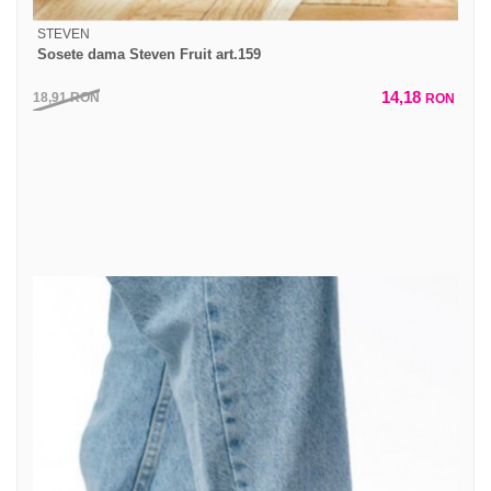
STEVEN
Sosete dama Steven Fruit art.159
14,18
18,91
RON
RON