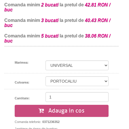
Comanda minim
2 bucati
la pretul de
42.81 RON /
buc
Comanda minim
3 bucati
la pretul de
40.43 RON /
buc
Comanda minim
5 bucati
la pretul de
38.06 RON /
buc
Marimea:
Culoarea:
Cantitate:
Adauga in cos
Comanda telefonic:
0371236352
Jambiere de dama din bumbac.