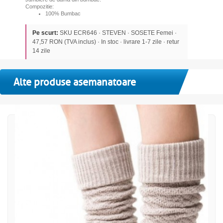
Compozitie:
100% Bumbac
Pe scurt:
SKU ECR646 · STEVEN · SOSETE Femei ·
47,57 RON (TVA inclus) · In stoc · livrare 1-7 zile · retur
14 zile
Alte produse asemanatoare