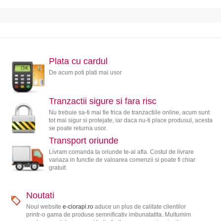
Plata cu cardul
De acum poti plati mai usor
Tranzactii sigure si fara risc
Nu trebuie sa-ti mai fie frica de tranzactiile online, acum sunt
tot mai sigur si protejate, iar daca nu-ti place produsul, acesta
se poate returna usor.
Transport oriunde
Livram comanda ta oriunde te-ai afla. Costul de livrare
variaza in functie de valoarea comenzii si poate fi chiar
gratuit.
Noutati
Noul website
e-ciorapi.ro
aduce un plus de calitate clientilor
printr-o gama de produse semnificativ imbunatatita. Multumim