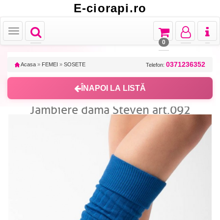
E-ciorapi.ro
Toggle
Toggle
Toggle
Toggl
Toggle
navigation
navigation
navigation
naviga
navigation
0
0371236352
Acasa
»
FEMEI
»
SOSETE
Telefon:
ÎNAPOI LA LISTĂ
Jambiere dama Steven art.092