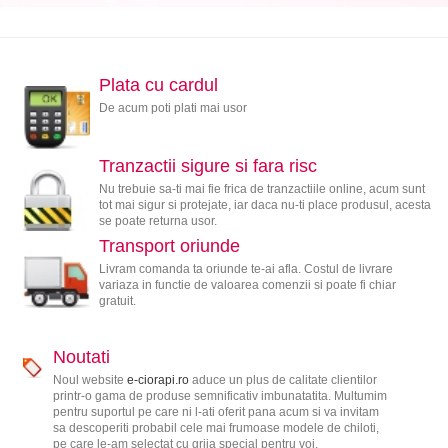
Plata cu cardul
De acum poti plati mai usor
Tranzactii sigure si fara risc
Nu trebuie sa-ti mai fie frica de tranzactiile online, acum sunt
tot mai sigur si protejate, iar daca nu-ti place produsul, acesta
se poate returna usor.
Transport oriunde
Livram comanda ta oriunde te-ai afla. Costul de livrare
variaza in functie de valoarea comenzii si poate fi chiar
gratuit.
Noutati
Noul website
e-ciorapi.ro
aduce un plus de calitate clientilor
printr-o gama de produse semnificativ imbunatatita. Multumim
pentru suportul pe care ni l-ati oferit pana acum si va invitam
sa descoperiti probabil cele mai frumoase modele de chiloti,
pe care le-am selectat cu grija special pentru voi.