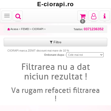
E-ciorapi.ro
Toggle
Toggle
Toggle
Toggl
Toggle
navigation
navigation
navigation
naviga
navigation
0
0371236352
Acasa
»
FEMEI
»
CIORAPI
»
Telefon:
Filtre
CIORAPI marca ZENIT discount mai mare de 10 %
Ordonare dupa :
Filtrarea nu a dat
niciun rezultat !
Va rugam refaceti filtrarea
!