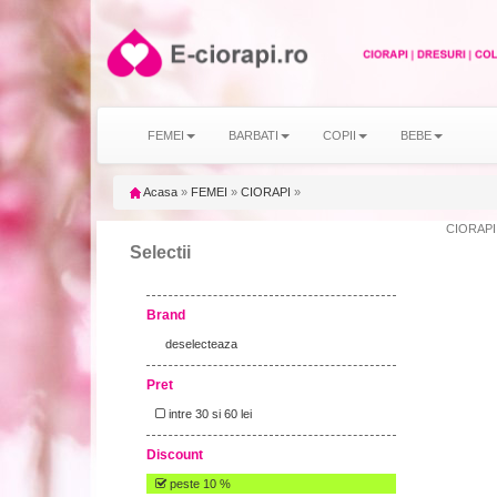
FEMEI
BARBATI
COPII
BEBE
Acasa
»
FEMEI
»
CIORAPI
»
CIORAPI m
Selectii
Brand
deselecteaza
Pret
intre 30 si 60 lei
Discount
peste 10 %