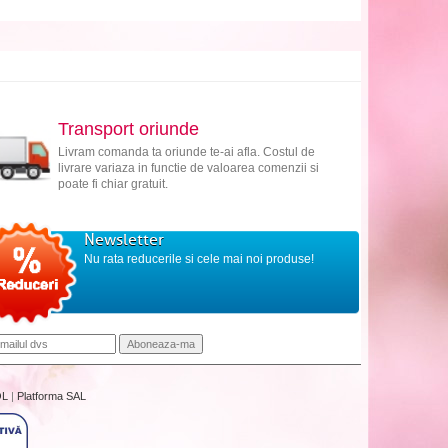
Transport oriunde
Livram comanda ta oriunde te-ai afla. Costul de
livrare variaza in functie de valoarea comenzii si
poate fi chiar gratuit.
Newsletter
Nu rata reducerile si cele mai noi produse!
OL
|
Platforma SAL