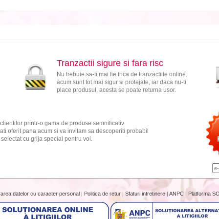
Tranzactii sigure si fara risc
Nu trebuie sa-ti mai fie frica de tranzactiile online,
acum sunt tot mai sigur si protejate, iar daca nu-ti
place produsul, acesta se poate returna usor.
clientilor printr-o gama de produse semnificativ
ati oferit pana acum si va invitam sa descoperiti probabil
electat cu grija special pentru voi.
rarea datelor cu caracter personal
|
Politica de retur
|
Sfaturi intretinere
|
ANPC
|
Platforma S