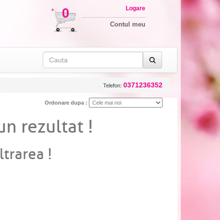
Logare
0
Contul meu
0371236352
Telefon:
Ordonare dupa :
un rezultat !
ltrarea !