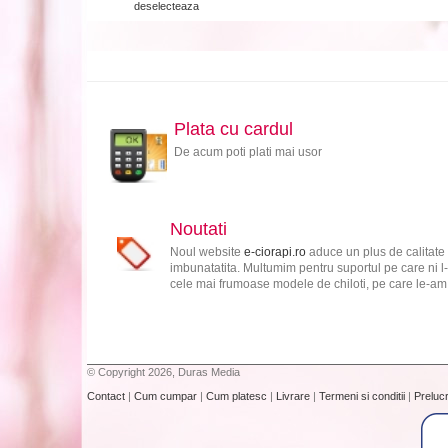
deselecteaza
Plata cu cardul
De acum poti plati mai usor
Noutati
Noul website
e-ciorapi.ro
aduce un plus de calitate 
imbunatatita. Multumim pentru suportul pe care ni l-
cele mai frumoase modele de chiloti, pe care le-am s
© Copyright 2026, Duras Media
Contact
|
Cum cumpar
|
Cum platesc
|
Livrare
|
Termeni si conditii
|
Preluc