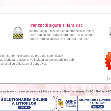
Tranzactii sigure si fara risc
Nu trebuie sa-ti mai fie frica de tranzactiile online,
acum sunt tot mai sigur si protejate, iar daca nu-ti
place produsul, acesta se poate returna usor.
clientilor printr-o gama de produse semnificativ
ati oferit pana acum si va invitam sa descoperiti probabil
electat cu grija special pentru voi.
rarea datelor cu caracter personal
|
Politica de retur
|
Sfaturi intretinere
|
ANPC
|
Platforma S