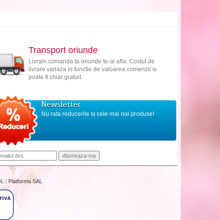
Transport oriunde
Livram comanda ta oriunde te-ai afla. Costul de
livrare variaza in functie de valoarea comenzii si
poate fi chiar gratuit.
Newsletter
Nu rata reducerile si cele mai noi produse!
OL
|
Platforma SAL