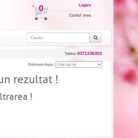
Logare
0
Contul meu
0371236352
Telefon:
Ordonare dupa :
un rezultat !
ltrarea !