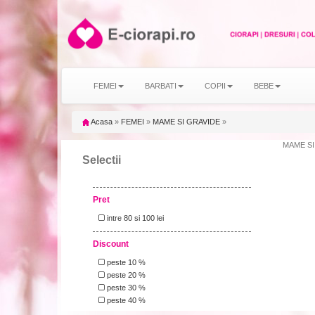
FEMEI
BARBATI
COPII
BEBE
Acasa
»
FEMEI
»
MAME SI GRAVIDE
»
MAME SI G
Selectii
Pret
intre 80 si 100 lei
Discount
peste 10 %
peste 20 %
peste 30 %
peste 40 %