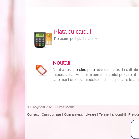
Plata cu cardul
De acum poti plati mai usor
Noutati
Noul website
e-ciorapi.ro
aduce un plus de calitate 
imbunatatita. Multumim pentru suportul pe care ni l-
cele mai frumoase modele de chiloti, pe care le-am s
© Copyright 2026, Duras Media
Contact
|
Cum cumpar
|
Cum platesc
|
Livrare
|
Termeni si conditii
|
Preluc