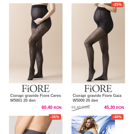
-25%
Ciorapi gravide Fiore Ceres
Ciorapi gravide Fiore Gaia
W5001 20 den
W5000 20 den
60,40
45,30
60,40
RON
RON
RON
-35%
-40%