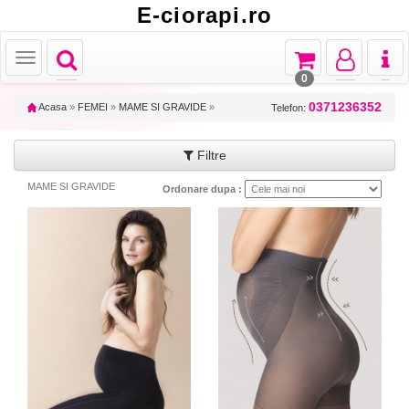
E-ciorapi.ro
Toggle
Toggle
Toggle
Toggl
Toggle
navigation
navigation
navigation
naviga
navigation
0
0371236352
Acasa
»
FEMEI
»
MAME SI GRAVIDE
»
Telefon:
Filtre
MAME SI GRAVIDE
Ordonare dupa :