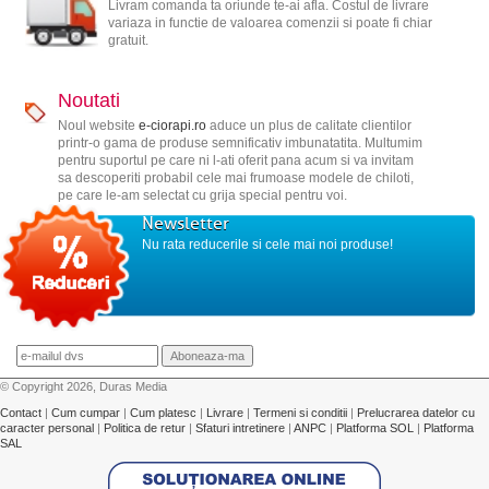
Livram comanda ta oriunde te-ai afla. Costul de livrare
variaza in functie de valoarea comenzii si poate fi chiar
gratuit.
Noutati
Noul website
e-ciorapi.ro
aduce un plus de calitate clientilor
printr-o gama de produse semnificativ imbunatatita. Multumim
pentru suportul pe care ni l-ati oferit pana acum si va invitam
sa descoperiti probabil cele mai frumoase modele de chiloti,
pe care le-am selectat cu grija special pentru voi.
Newsletter
Nu rata reducerile si cele mai noi produse!
© Copyright 2026, Duras Media
Contact
|
Cum cumpar
|
Cum platesc
|
Livrare
|
Termeni si conditii
|
Prelucrarea datelor cu
caracter personal
|
Politica de retur
|
Sfaturi intretinere
|
ANPC
|
Platforma SOL
|
Platforma
SAL