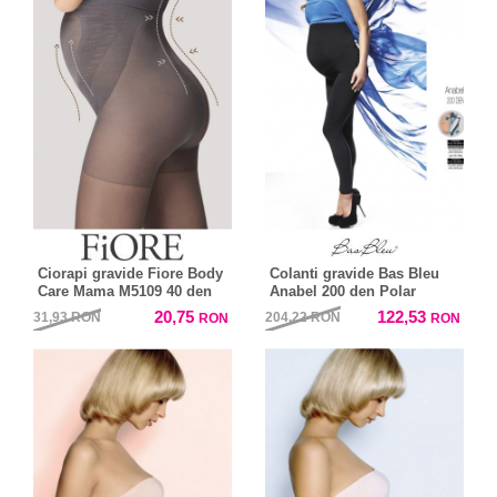
Ciorapi gravide Fiore Body
Colanti gravide Bas Bleu
Care Mama M5109 40 den
Anabel 200 den Polar
20,75
122,53
31,93
RON
204,22
RON
RON
RON