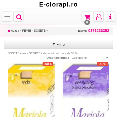
E-ciorapi.ro
Toggle
Toggle
Toggle
Toggl
Toggle
navigation
navigation
navigation
naviga
navigation
0
0371236352
Acasa
»
FEMEI
»
SOSETE
»
Telefon:
Filtre
SOSETE marca STOPTEX discount mai mare de 30 %
Ordonare dupa :
-50%
-50%