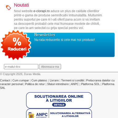
Noutati
Noul website
e-ciorapi.ro
aduce un plus de calitate clientilor
printr-o gama de produse semnificativ imbunatatita. Multumim
pentru suportul pe care ni l-ati oferit pana acum si va invitam
sa descoperiti probabil cele mai frumoase modele de chiloti,
pe care le-am selectat cu grija special pentru voi.
Newsletter
Nu rata reducerile si cele mai noi produse!
© Copyright 2026, Duras Media
Contact
|
Cum cumpar
|
Cum platesc
|
Livrare
|
Termeni si conditii
|
Prelucrarea datelor cu
caracter personal
|
Politica de retur
|
Sfaturi intretinere
|
ANPC
|
Platforma SOL
|
Platforma
SAL