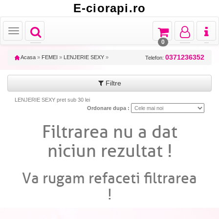
E-ciorapi.ro
Toggle
Toggle
Toggle
Toggl
Toggle
navigation
navigation
navigation
naviga
navigation
0
0371236352
Acasa
»
FEMEI
»
LENJERIE SEXY
»
Telefon:
Filtre
LENJERIE SEXY pret sub 30 lei
Ordonare dupa :
Filtrarea nu a dat
niciun rezultat !
Va rugam refaceti filtrarea
!