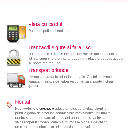
Plata cu cardul
De acum poti plati mai usor
Tranzactii sigure si fara risc
Nu trebuie sa-ti mai fie frica de tranzactiile online, acum sunt
tot mai sigur si protejate, iar daca nu-ti place produsul, acesta
se poate returna usor.
Transport oriunde
Livram comanda ta oriunde te-ai afla. Costul de livrare
variaza in functie de valoarea comenzii si poate fi chiar
gratuit.
Noutati
Noul website
e-ciorapi.ro
aduce un plus de calitate clientilor
printr-o gama de produse semnificativ imbunatatita. Multumim
pentru suportul pe care ni l-ati oferit pana acum si va invitam
sa descoperiti probabil cele mai frumoase modele de chiloti,
pe care le-am selectat cu grija special pentru voi.