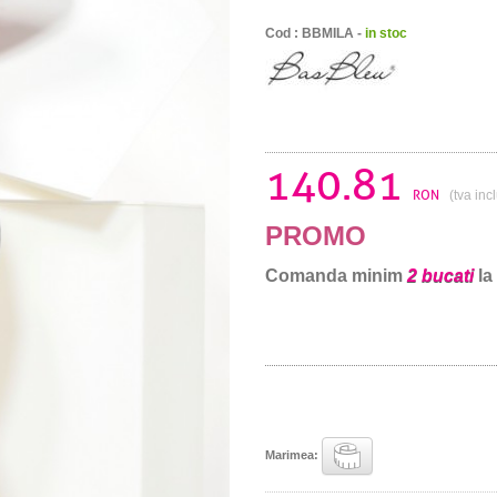
Cod : BBMILA -
in stoc
140.81
RON
(tva inc
PROMO
Comanda minim
2 bucati
la
Marimea: