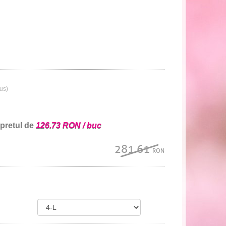
lus)
 pretul de
126.73 RON / buc
281.61
RON