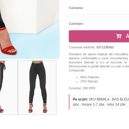
Culoarea:
Cantitate:
A
Comanda telefonic:
0371236352
Pantaloni de dama realizati din microfibra 
elastica confortabila a carei circumferinta
buzunare laterale si cu un buzunar la s
infrumusetati in partile laterale cu cate o 
Compozitie:
85% Poliester
15% Elastan
Grosime: 200 DEN
Pe scurt:
SKU BBMILA · BAS BLEU ·
stoc · livrare 1-7 zile · retur 14 zile