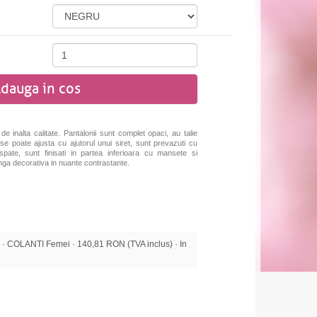
dauga in cos
de inalta calitate. Pantalonii sunt complet opaci, au talie
 se poate ajusta cu ajutorul unui siret, sunt prevazuti cu
pate, sunt finisati in partea inferioara cu mansete si
dunga decorativa in nuante contrastante.
 COLANTI Femei · 140,81 RON (TVA inclus) · In