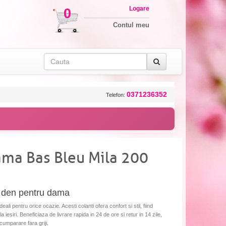
Logare
0
Contul meu
0371236352
Telefon:
ama Bas Bleu Mila 200
0 den pentru dama
li pentru orice ocazie. Acesti colanti ofera confort si stil, fiind
la iesiri. Beneficiaza de livrare rapida in 24 de ore si retur in 14 zile,
cumparare fara griji.