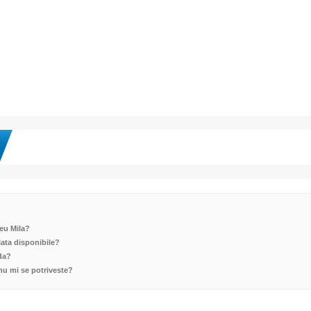
eu Mila?
lata disponibile?
da?
nu mi se potriveste?