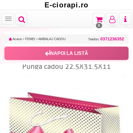
E-ciorapi.ro
Toggle
Toggle
Toggle
Toggl
Toggle
navigation
navigation
navigation
naviga
navigation
0
0371236352
Acasa
»
FEMEI
»
AMBALAJ CADOU
Telefon:
ÎNAPOI LA LISTĂ
Punga cadou 22.5X31.5X11