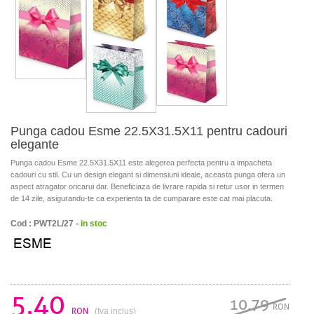
Punga cadou Esme 22.5X31.5X11 pentru cadouri
elegante
Punga cadou Esme 22.5X31.5X11 este alegerea perfecta pentru a impacheta
cadouri cu stil. Cu un design elegant si dimensiuni ideale, aceasta punga ofera un
aspect atragator oricarui dar. Beneficiaza de livrare rapida si retur usor in termen
de 14 zile, asigurandu-te ca experienta ta de cumparare este cat mai placuta.
Cod : PWT2L/27 -
in stoc
5.40
10.79
RON
RON
(tva inclus)