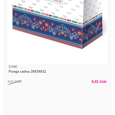
ESME
Punga cadou 20X24X11
4,41
8,81
RON
RON