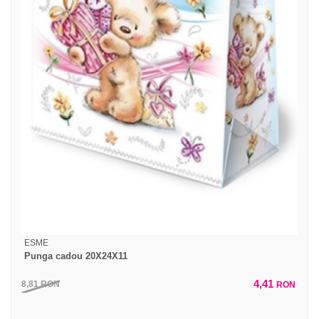
ESME
Punga cadou 20X24X11
4,41
8,81
RON
RON