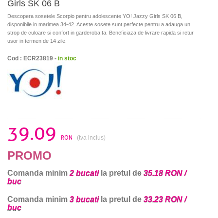
Girls SK 06 B
Descopera sosetele Scorpio pentru adolescente YO! Jazzy Girls SK 06 B,
disponibile in marimea 34-42. Aceste sosete sunt perfecte pentru a adauga un
strop de culoare si confort in garderoba ta. Beneficiaza de livrare rapida si retur
usor in termen de 14 zile.
Cod : ECR23819 -
in stoc
39.09
RON
(tva inclus)
PROMO
Comanda minim
2 bucati
la pretul de
35.18 RON /
buc
Comanda minim
3 bucati
la pretul de
33.23 RON /
buc