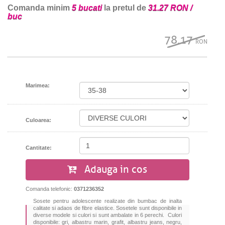
Comanda minim
5 bucati
la pretul de
31.27 RON /
buc
78.17
RON
Marimea:
Culoarea:
Cantitate:
Adauga in cos
Comanda telefonic:
0371236352
Sosete pentru adolescente realizate din bumbac de inalta
calitate si adaos de fibre elastice. Sosetele sunt disponibile in
diverse modele si culori si sunt ambalate in 6 perechi. Culori
disponibile: gri, albastru marin, grafit, albastru jeans, negru,