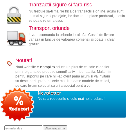
Tranzactii sigure si fara risc
Nu trebuie sa-ti mai fie frica de tranzactiile online, acum sunt
tot mai sigur si protejate, iar daca nu-ti place produsul, acesta
se poate returna usor.
Transport oriunde
Livram comanda ta oriunde te-ai afla. Costul de livrare
variaza in functie de valoarea comenzii si poate fi chiar
gratuit.
Noutati
Noul website
e-ciorapi.ro
aduce un plus de calitate clientilor
printr-o gama de produse semnificativ imbunatatita. Multumim
pentru suportul pe care ni l-ati oferit pana acum si va invitam
sa descoperiti probabil cele mai frumoase modele de chiloti,
pe care le-am selectat cu grija special pentru voi.
Newsletter
Nu rata reducerile si cele mai noi produse!