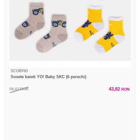
SCORPIO
Sosete baieti YO! Baby SKC (6 perechi)
43,82
58,43
RON
RON