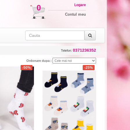
Logare
0
Contul meu
0371236352
Telefon:
Ordonare dupa :
-50%
-25%