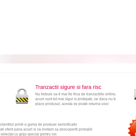
Tranzactii sigure si fara risc
Nu trebuie sa-ti mai fie frica de tranzactiile online,
acum sunt tot mai sigur si protejate, iar daca nu-ti
place produsul, acesta se poate returna usor.
clientilor printr-o gama de produse semnificativ
ati oferit pana acum si va invitam sa descoperiti probabil
electat cu grija special pentru voi.