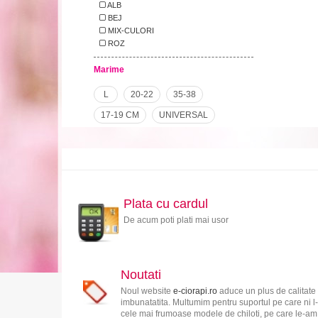
ALB
BEJ
MIX-CULORI
ROZ
Marime
L
20-22
35-38
17-19 CM
UNIVERSAL
Plata cu cardul
De acum poti plati mai usor
Noutati
Noul website
e-ciorapi.ro
aduce un plus de calitate 
imbunatatita. Multumim pentru suportul pe care ni l-
cele mai frumoase modele de chiloti, pe care le-am s