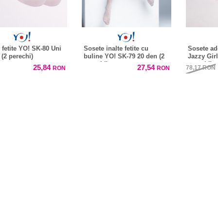
 fetite YO! SK-80 Uni
Sosete inalte fetite cu
Sosete ad
 (2 perechi)
buline YO! SK-79 20 den (2
Jazzy Girl
perechi)
perechi)
25,84
27,54
78,17
RON
RON
RON