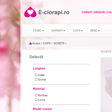
FEMEI
BARBATI
COPII
BEBE
Acasa
»
COPII
»
SOSETE
»
SOSETE
Selectii
Lungime
Inalte
Scurte
Material
Bumbac
Lycra
Model sosete