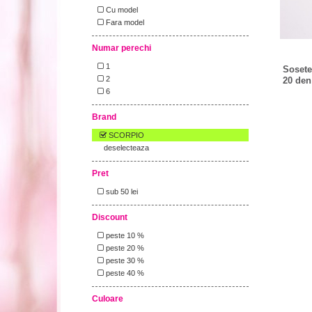
Cu model
Fara model
Numar perechi
1
Sosete
2
20 den
6
Brand
SCORPIO
deselecteaza
Pret
sub 50 lei
Discount
peste 10 %
peste 20 %
peste 30 %
peste 40 %
Culoare