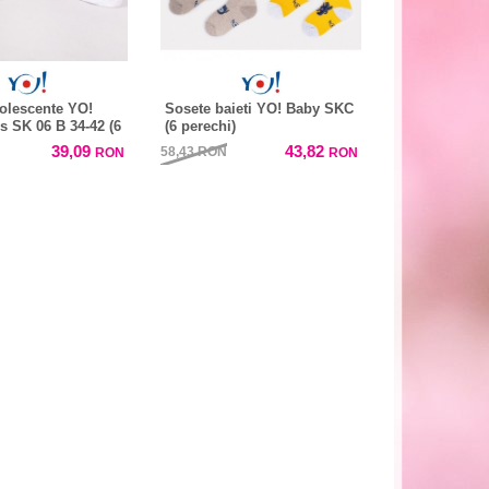
olescente YO!
Sosete baieti YO! Baby SKC
s SK 06 B 34-42 (6
(6 perechi)
39,09
43,82
58,43
RON
RON
RON