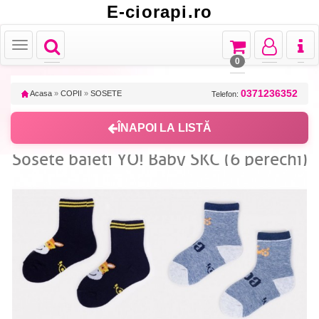
E-ciorapi.ro
Toggle
Toggle
Toggle
Toggl
Toggle
navigation
navigation
navigation
naviga
navigation
0
0371236352
Acasa
»
COPII
»
SOSETE
Telefon:
ÎNAPOI LA LISTĂ
Sosete baieti YO! Baby SKC (6 perechi)