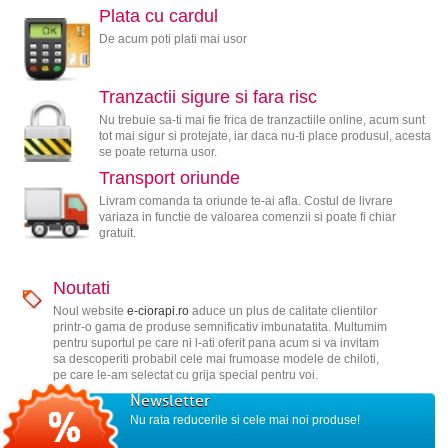
Plata cu cardul
De acum poti plati mai usor
Tranzactii sigure si fara risc
Nu trebuie sa-ti mai fie frica de tranzactiile online, acum sunt
tot mai sigur si protejate, iar daca nu-ti place produsul, acesta
se poate returna usor.
Transport oriunde
Livram comanda ta oriunde te-ai afla. Costul de livrare
variaza in functie de valoarea comenzii si poate fi chiar
gratuit.
Noutati
Noul website
e-ciorapi.ro
aduce un plus de calitate clientilor
printr-o gama de produse semnificativ imbunatatita. Multumim
pentru suportul pe care ni l-ati oferit pana acum si va invitam
sa descoperiti probabil cele mai frumoase modele de chiloti,
pe care le-am selectat cu grija special pentru voi.
Newsletter
Nu rata reducerile si cele mai noi produse!