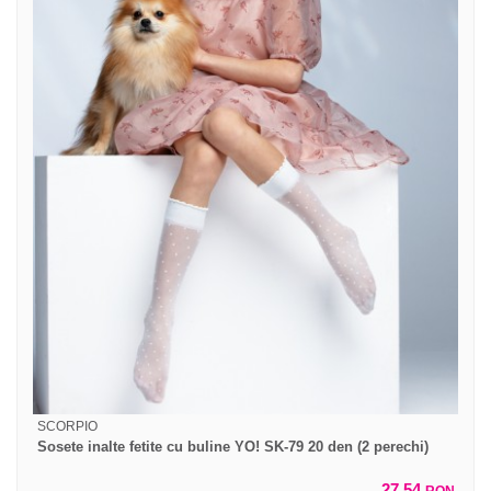
SCORPIO
Sosete inalte fetite cu buline YO! SK-79 20 den (2 perechi)
27,54
RON