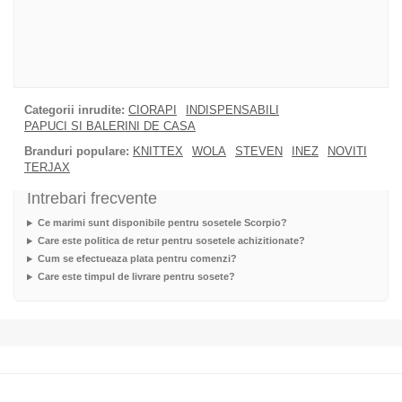
Categorii inrudite:
CIORAPI
INDISPENSABILI
PAPUCI SI BALERINI DE CASA
Branduri populare:
KNITTEX
WOLA
STEVEN
INEZ
NOVITI
TERJAX
Intrebari frecvente
Ce marimi sunt disponibile pentru sosetele Scorpio?
Care este politica de retur pentru sosetele achizitionate?
Cum se efectueaza plata pentru comenzi?
Care este timpul de livrare pentru sosete?