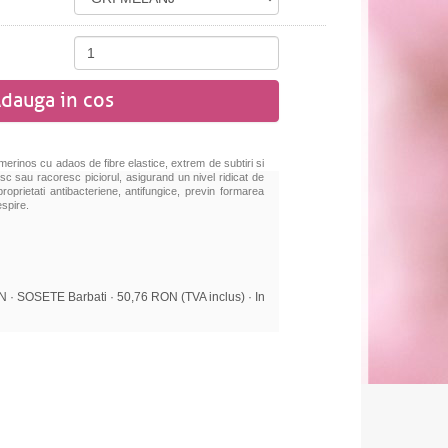
dauga in cos
 merinos cu adaos de fibre elastice, extrem de subtiri si
esc sau racoresc piciorul, asigurand un nivel ridicat de
 proprietati antibacteriene, antifungice, previn formarea
espire.
 SOSETE Barbati · 50,76 RON (TVA inclus) · In