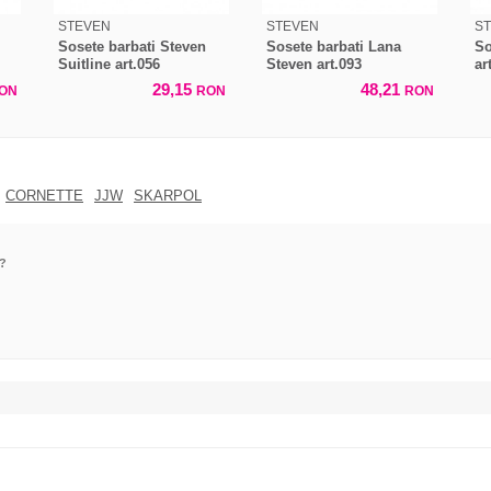
STEVEN
STEVEN
S
Sosete barbati Steven
Sosete barbati Lana
So
Suitline art.056
Steven art.093
ar
29,15
48,21
ON
RON
RON
CORNETTE
JJW
SKARPOL
n?