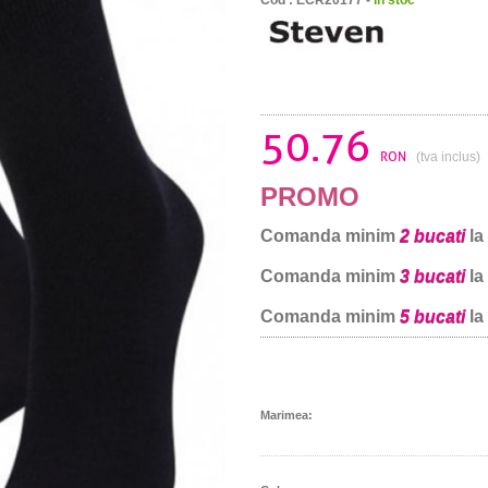
50.76
RON
(tva inclus)
PROMO
Comanda minim
2 bucati
la
Comanda minim
3 bucati
la
Comanda minim
5 bucati
la
Marimea: