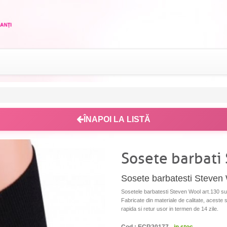
ÎNAPOI LA LISTĂ
Sosete barbati
Sosete barbatesti Steven 
Sosetele barbatesti Steven Wool art.130 sunt
Fabricate din materiale de calitate, aceste
rapida si retur usor in termen de 14 zile.
Cod : ECR20177 -
in stoc