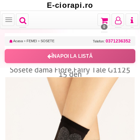
E-ciorapi.ro
Toggle
Toggle
Toggle
Toggl
Toggle
navigation
navigation
navigation
naviga
navigation
0
0371236352
Acasa
»
FEMEI
»
SOSETE
Telefon:
ÎNAPOI LA LISTĂ
Sosete dama Fiore Fairy Tale G1125
15 den