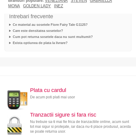
Branduri populare:
VENEZIANA
STEVEN
GABRIELLA
MONA
GOLDEN LADY
INEZ
Intrebari frecvente
Ce material au sosetele Fiore Fairy Tale G1125?
Care este densitatea sosetelor?
Cum pot returna sosetele daca nu sunt multumit?
Exista optiunea de plata la livrare?
Plata cu cardul
De acum poti plati mai usor
Tranzactii sigure si fara risc
Nu trebuie sa-ti mai fie frica de tranzactiile online, acum sunt
tot mai sigur si protejate, iar daca nu-ti place produsul, acesta
se poate returna usor.