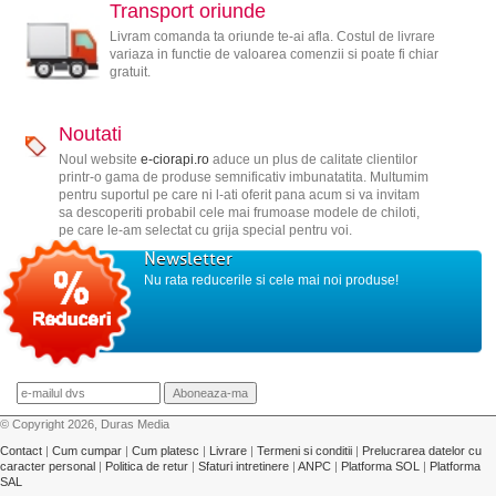
Transport oriunde
Livram comanda ta oriunde te-ai afla. Costul de livrare
variaza in functie de valoarea comenzii si poate fi chiar
gratuit.
Noutati
Noul website
e-ciorapi.ro
aduce un plus de calitate clientilor
printr-o gama de produse semnificativ imbunatatita. Multumim
pentru suportul pe care ni l-ati oferit pana acum si va invitam
sa descoperiti probabil cele mai frumoase modele de chiloti,
pe care le-am selectat cu grija special pentru voi.
Newsletter
Nu rata reducerile si cele mai noi produse!
© Copyright 2026, Duras Media
Contact
|
Cum cumpar
|
Cum platesc
|
Livrare
|
Termeni si conditii
|
Prelucrarea datelor cu
caracter personal
|
Politica de retur
|
Sfaturi intretinere
|
ANPC
|
Platforma SOL
|
Platforma
SAL