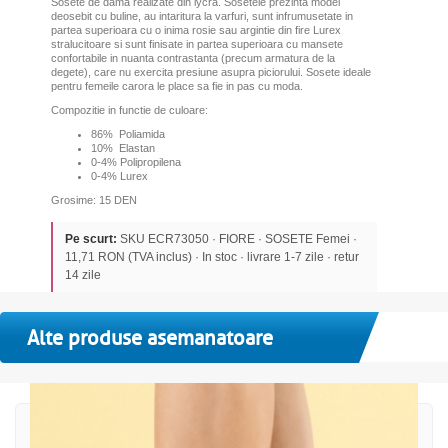
Sosete de dama realizate din lycra. Sosetele prezinta model
deosebit cu buline, au intaritura la varfuri, sunt infrumusetate in
partea superioara cu o inima rosie sau argintie din fire Lurex
stralucitoare si sunt finisate in partea superioara cu mansete
confortabile in nuanta contrastanta (precum armatura de la
degete), care nu exercita presiune asupra piciorului. Sosete ideale
pentru femeile carora le place sa fie in pas cu moda.
Compozitie in functie de culoare:
86% Poliamida
10%
Elastan
0-4% Polipropilena
0
-4% Lurex
Grosime: 15 DEN
Pe scurt:
SKU ECR73050 · FIORE · SOSETE Femei ·
11,71 RON (TVA inclus) · In stoc · livrare 1-7 zile · retur
14 zile
Alte produse asemanatoare