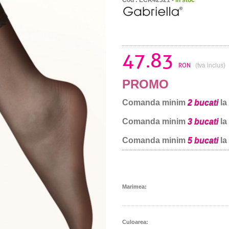
47.83
RON
(tva inclus)
PROMO
Comanda minim
2 bucati
la
Comanda minim
3 bucati
la
Comanda minim
5 bucati
la
Marimea:
Culoarea: