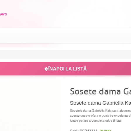
ÎNAPOI LA LISTĂ
Sosete dama Ga
Sosete dama Gabriella Kala 
Sosetele dama Gabriella Kala sunt alegerea p
aceste sosete ofera o potrivire excelenta si
ideale pentru a completa orice tinuta.
Cod : ECR42321 -
in stoc