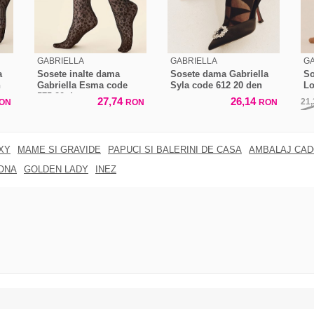
GABRIELLA
GABRIELLA
GA
a
Sosete inalte dama
Sosete dama Gabriella
So
n
Gabriella Esma code
Syla code 612 20 den
Lo
575 20 den
27,74
26,14
21
ON
RON
RON
XY
MAME SI GRAVIDE
PAPUCI SI BALERINI DE CASA
AMBALAJ CA
ONA
GOLDEN LADY
INEZ