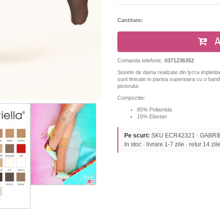
Cantitate:
A
Comanda telefonic:
0371236352
Sosete de dama realizate din lycra impletita c
sunt finisate in partea superioara cu o ban
piciorului.
Compozitie:
85% Poliamida
15% Elastan
Pe scurt:
SKU ECR42321 · GABRIELL
In stoc · livrare 1-7 zile · retur 14 zil