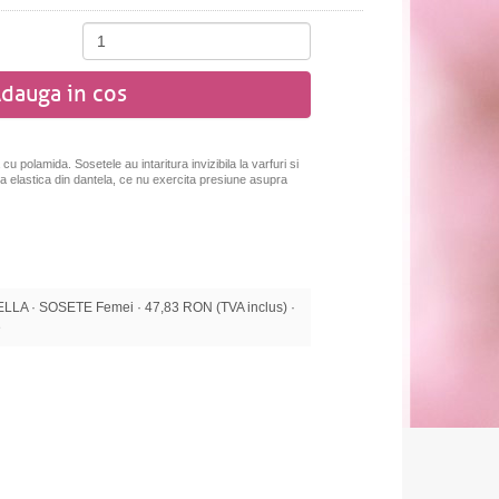
dauga in cos
u polamida. Sosetele au intaritura invizibila la varfuri si
da elastica din dantela, ce nu exercita presiune asupra
A · SOSETE Femei · 47,83 RON (TVA inclus) ·
e