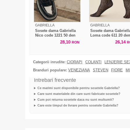
GABRIELLA
GABRIELLA
Sosete dama Gabriella
Sosete dama Gabriell
Nico code 1221 50 den
Loma code 611 20 de
28,10
26,14
RON
R
Categorii inrudite:
CIORAPI
COLANTI
LENJERIE SE
Branduri populare:
VENEZIANA
STEVEN
FIORE
M
Intrebari frecvente
Ce marimi sunt disponibile pentru sosetele Gabriella?
Care sunt materialele din care sunt fabricate sosetele?
Cum pot returna sosetele daca nu sunt multumit?
Care este timpul de livrare pentru sosetele Gabriella?