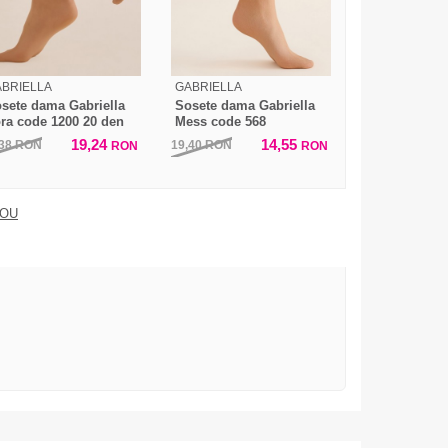
BRIELLA
GABRIELLA
sete dama Gabriella
Sosete dama Gabriella
ra code 1200 20 den
Mess code 568
19,24
14,55
,38
RON
19,40
RON
RON
RON
DOU