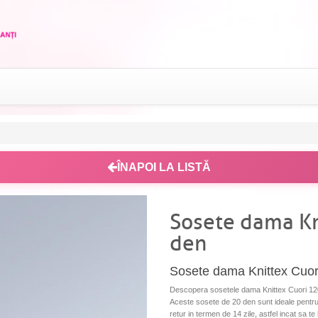
ÎNAPOI LA LISTĂ
Sosete dama Kn
den
Sosete dama Knittex Cuor
Descopera sosetele dama Knittex Cuori 12009
Aceste sosete de 20 den sunt ideale pentru or
retur in termen de 14 zile, astfel incat sa te 