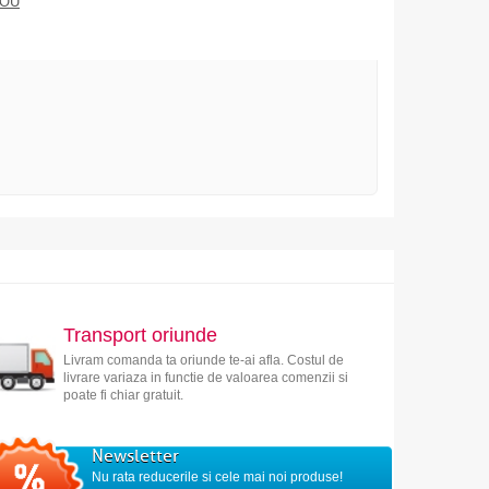
DOU
Transport oriunde
Livram comanda ta oriunde te-ai afla. Costul de
livrare variaza in functie de valoarea comenzii si
poate fi chiar gratuit.
Newsletter
Nu rata reducerile si cele mai noi produse!