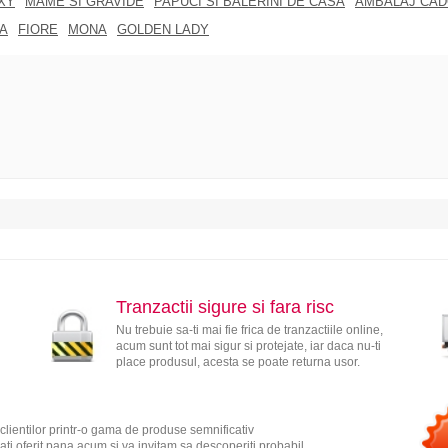
XY
MAME SI GRAVIDE
PAPUCI SI BALERINI DE CASA
AMBALAJ CA
A
FIORE
MONA
GOLDEN LADY
Tranzactii sigure si fara risc
Nu trebuie sa-ti mai fie frica de tranzactiile online,
acum sunt tot mai sigur si protejate, iar daca nu-ti
place produsul, acesta se poate returna usor.
clientilor printr-o gama de produse semnificativ
ati oferit pana acum si va invitam sa descoperiti probabil