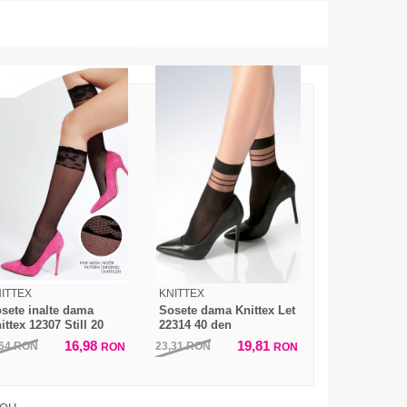
ITTEX
KNITTEX
sete inalte dama
Sosete dama Knittex Let
ittex 12307 Still 20
22314 40 den
en
16,98
19,81
,64
RON
23,31
RON
RON
RON