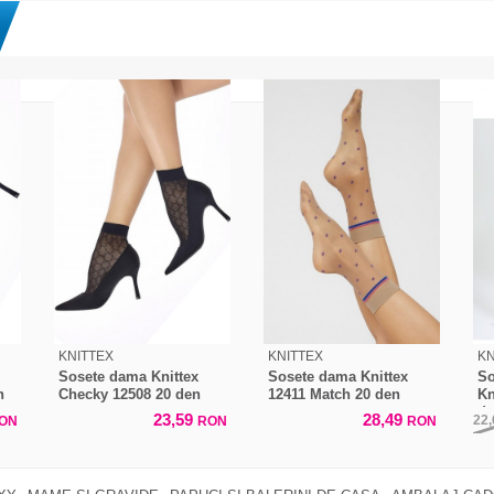
KNITTEX
KNITTEX
KN
Sosete dama Knittex
Sosete dama Knittex
So
n
Checky 12508 20 den
12411 Match 20 den
Kn
d
23,59
28,49
22
ON
RON
RON