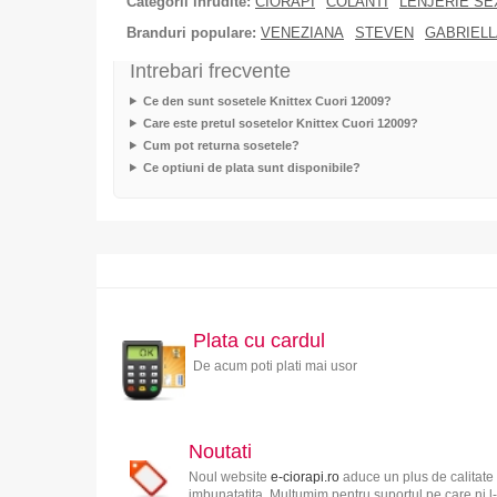
Categorii inrudite:
CIORAPI
COLANTI
LENJERIE SE
Branduri populare:
VENEZIANA
STEVEN
GABRIELL
Intrebari frecvente
Ce den sunt sosetele Knittex Cuori 12009?
Care este pretul sosetelor Knittex Cuori 12009?
Cum pot returna sosetele?
Ce optiuni de plata sunt disponibile?
Plata cu cardul
De acum poti plati mai usor
Noutati
Noul website
e-ciorapi.ro
aduce un plus de calitate 
imbunatatita. Multumim pentru suportul pe care ni l-