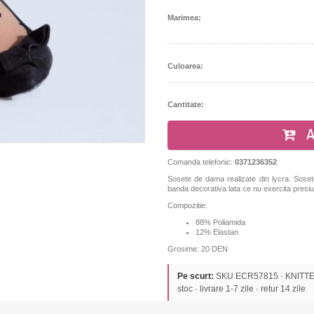
Marimea:
Culoarea:
Cantitate:
A
Comanda telefonic:
0371236352
Sosete de dama realizate din lycra. Sosete
banda decorativa lata ce nu exercita presiu
Compozitie:
88% Poliamida
12% Elastan
Grosime: 20 DEN
Pe scurt:
SKU ECR57815 · KNITTEX 
stoc · livrare 1-7 zile · retur 14 zile