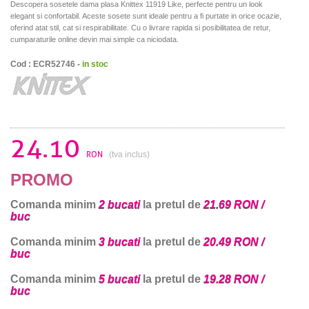
Descopera sosetele dama plasa Knittex 11919 Like, perfecte pentru un look
elegant si confortabil. Aceste sosete sunt ideale pentru a fi purtate in orice ocazie,
oferind atat stil, cat si respirabilitate. Cu o livrare rapida si posibilitatea de retur,
cumparaturile online devin mai simple ca niciodata.
Cod : ECR52746 -
in stoc
24.10
RON
(tva inclus)
PROMO
Comanda minim
2 bucati
la pretul de
21.69 RON /
buc
Comanda minim
3 bucati
la pretul de
20.49 RON /
buc
Comanda minim
5 bucati
la pretul de
19.28 RON /
buc