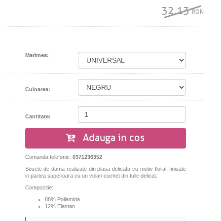
32.13
RON
Marimea:
Culoarea:
Cantitate:
Adauga in cos
Comanda telefonic:
0371236352
Sosete de dama realizate din plasa delicata cu motiv floral,
finisate
in partea superioara cu un volan cochet din tulle delicat.
Compozitie:
88% Poliamida
12% Elastan