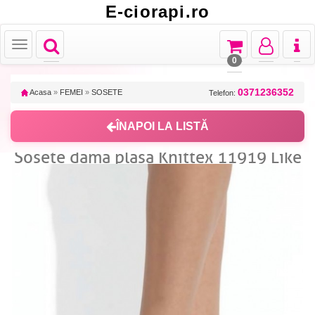
E-ciorapi.ro
Toggle
Toggle
Toggle
Toggl
Toggle
navigation
navigation
navigation
naviga
navigation
0
0371236352
Acasa
»
FEMEI
»
SOSETE
Telefon:
ÎNAPOI LA LISTĂ
Sosete dama plasa Knittex 11919 Like