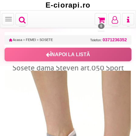
E-ciorapi.ro
Toggle
Toggle
Toggle
Toggl
Toggle
navigation
navigation
navigation
naviga
navigation
0
0371236352
Acasa
»
FEMEI
»
SOSETE
Telefon:
ÎNAPOI LA LISTĂ
Sosete dama Steven art.050 Sport