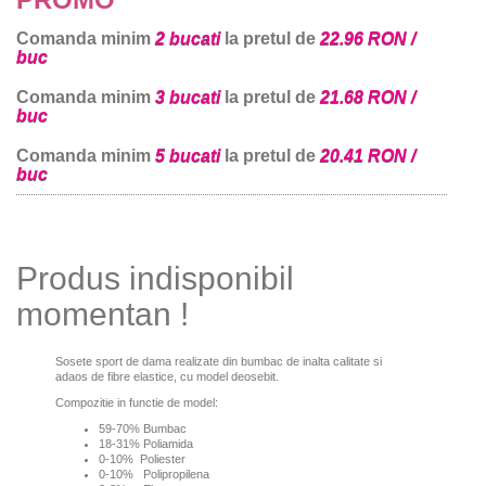
Comanda minim
2 bucati
la pretul de
22.96 RON /
buc
Comanda minim
3 bucati
la pretul de
21.68 RON /
buc
Comanda minim
5 bucati
la pretul de
20.41 RON /
buc
Produs indisponibil
momentan !
Sosete sport de dama realizate din bumbac de inalta calitate si
adaos de fibre elastice, cu model deosebit.
Compozitie in functie de model:
59-70% Bumbac
18-31% Poliamida
0-10% Poliester
0-10% Polipropilena