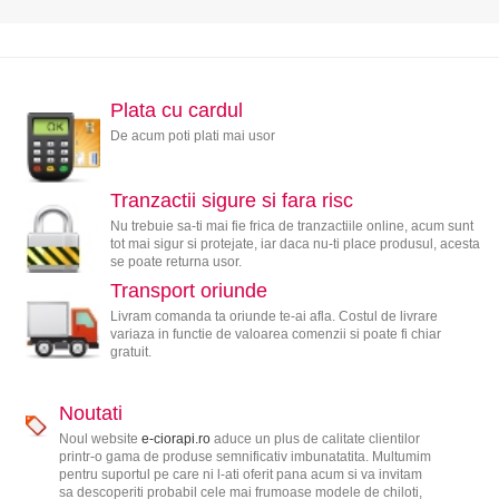
Plata cu cardul
De acum poti plati mai usor
Tranzactii sigure si fara risc
Nu trebuie sa-ti mai fie frica de tranzactiile online, acum sunt
tot mai sigur si protejate, iar daca nu-ti place produsul, acesta
se poate returna usor.
Transport oriunde
Livram comanda ta oriunde te-ai afla. Costul de livrare
variaza in functie de valoarea comenzii si poate fi chiar
gratuit.
Noutati
Noul website
e-ciorapi.ro
aduce un plus de calitate clientilor
printr-o gama de produse semnificativ imbunatatita. Multumim
pentru suportul pe care ni l-ati oferit pana acum si va invitam
sa descoperiti probabil cele mai frumoase modele de chiloti,