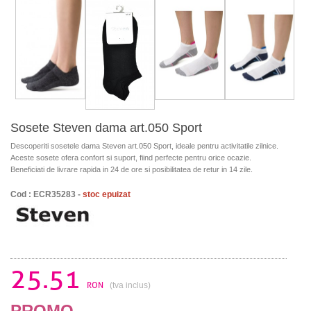
Sosete Steven dama art.050 Sport
Descoperiti sosetele dama Steven art.050 Sport, ideale pentru activitatile zilnice.
Aceste sosete ofera confort si suport, fiind perfecte pentru orice ocazie.
Beneficiati de livrare rapida in 24 de ore si posibilitatea de retur in 14 zile.
Cod : ECR35283 -
stoc epuizat
25.51
RON
(tva inclus)
PROMO